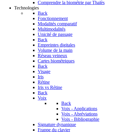
Comprendre la biométrie par Thalès
Technologies
Back
Fonctionnement
Modalités comparatif
Multimodalités
Unicité de passage
Back
Empreintes digitales
Volume de la main
Réseau veineux
Cartes biométriques
Back
Visage
Iris
Rétine
Iris vs Rétine
Back
Voix
Back
Voix - Applications
Voix - Abréviations
Voix - Bibliographie
Signature dynanique
Frappe du clavier