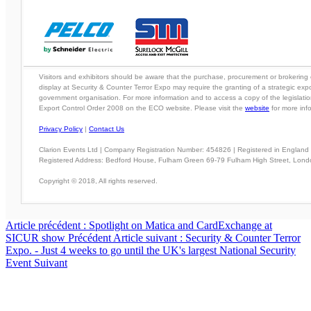
Visitors and exhibitors should be aware that the purchase, procurement or brokering 
display at Security & Counter Terror Expo may require the granting of a strategic exp
government organisation. For more information and to access a copy of the legislati
Export Control Order 2008 on the ECO website. Please visit the
website
for more inf
Privacy Policy
|
Contact Us
Clarion Events Ltd | Company Registration Number: 454826 | Registered in England
Registered Address: Bedford House, Fulham Green 69-79 Fulham High Street, Lon
Copyright © 2018, All rights reserved.
Article précédent : Spotlight on Matica and CardExchange at
SICUR show
Précédent
Article suivant : Security & Counter Terror
Expo. - Just 4 weeks to go until the UK's largest National Security
Event
Suivant