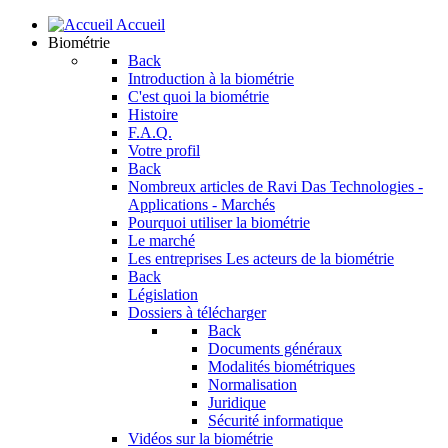
Accueil
Biométrie
Back
Introduction à la biométrie
C'est quoi la biométrie
Histoire
F.A.Q.
Votre profil
Back
Nombreux articles de Ravi Das
Technologies -
Applications - Marchés
Pourquoi utiliser la biométrie
Le marché
Les entreprises
Les acteurs de la biométrie
Back
Législation
Dossiers à télécharger
Back
Documents généraux
Modalités biométriques
Normalisation
Juridique
Sécurité informatique
Vidéos sur la biométrie