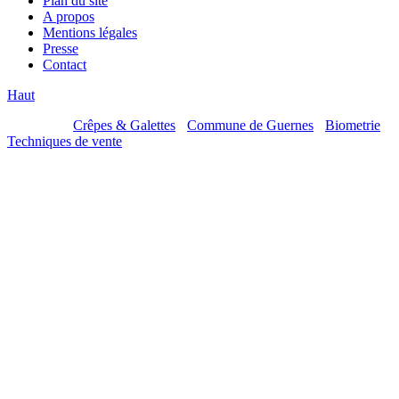
Plan du site
A propos
Mentions légales
Presse
Contact
Haut
Mes sites :
Crêpes & Galettes
-
Commune de Guernes
-
Biometrie
-
Techniques de vente