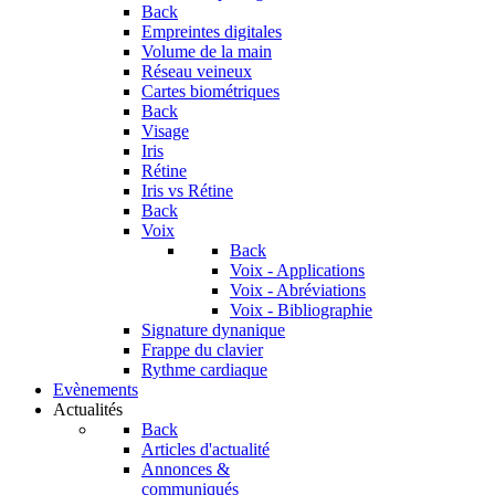
Back
Empreintes digitales
Volume de la main
Réseau veineux
Cartes biométriques
Back
Visage
Iris
Rétine
Iris vs Rétine
Back
Voix
Back
Voix - Applications
Voix - Abréviations
Voix - Bibliographie
Signature dynanique
Frappe du clavier
Rythme cardiaque
Evènements
Actualités
Back
Articles d'actualité
Annonces &
communiqués