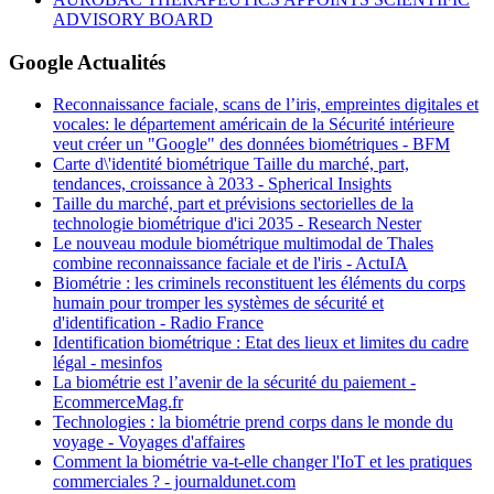
ADVISORY BOARD
Google Actualités
Reconnaissance faciale, scans de l’iris, empreintes digitales et
vocales: le département américain de la Sécurité intérieure
veut créer un "Google" des données biométriques - BFM
Carte d\'identité biométrique Taille du marché, part,
tendances, croissance à 2033 - Spherical Insights
Taille du marché, part et prévisions sectorielles de la
technologie biométrique d'ici 2035 - Research Nester
Le nouveau module biométrique multimodal de Thales
combine reconnaissance faciale et de l'iris - ActuIA
Biométrie : les criminels reconstituent les éléments du corps
humain pour tromper les systèmes de sécurité et
d'identification - Radio France
Identification biométrique : Etat des lieux et limites du cadre
légal - mesinfos
La biométrie est l’avenir de la sécurité du paiement -
EcommerceMag.fr
Technologies : la biométrie prend corps dans le monde du
voyage - Voyages d'affaires
Comment la biométrie va-t-elle changer l'IoT et les pratiques
commerciales ? - journaldunet.com