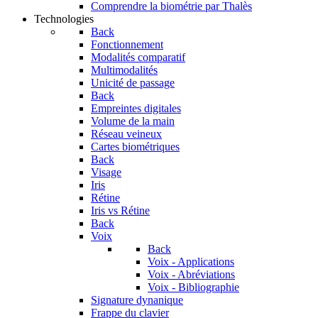
Comprendre la biométrie par Thalès
Technologies
Back
Fonctionnement
Modalités comparatif
Multimodalités
Unicité de passage
Back
Empreintes digitales
Volume de la main
Réseau veineux
Cartes biométriques
Back
Visage
Iris
Rétine
Iris vs Rétine
Back
Voix
Back
Voix - Applications
Voix - Abréviations
Voix - Bibliographie
Signature dynanique
Frappe du clavier