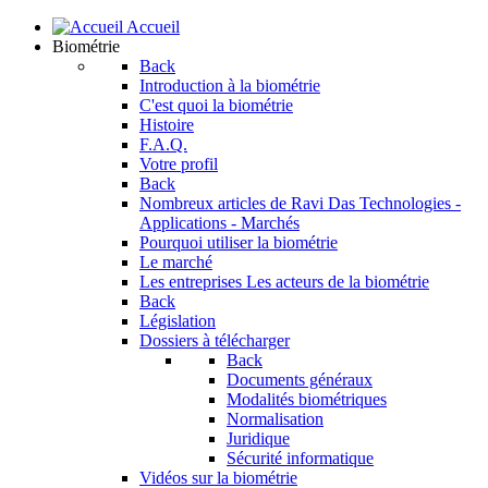
Accueil
Biométrie
Back
Introduction à la biométrie
C'est quoi la biométrie
Histoire
F.A.Q.
Votre profil
Back
Nombreux articles de Ravi Das
Technologies -
Applications - Marchés
Pourquoi utiliser la biométrie
Le marché
Les entreprises
Les acteurs de la biométrie
Back
Législation
Dossiers à télécharger
Back
Documents généraux
Modalités biométriques
Normalisation
Juridique
Sécurité informatique
Vidéos sur la biométrie