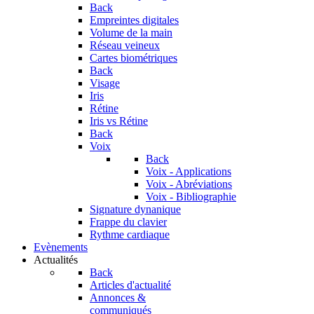
Back
Empreintes digitales
Volume de la main
Réseau veineux
Cartes biométriques
Back
Visage
Iris
Rétine
Iris vs Rétine
Back
Voix
Back
Voix - Applications
Voix - Abréviations
Voix - Bibliographie
Signature dynanique
Frappe du clavier
Rythme cardiaque
Evènements
Actualités
Back
Articles d'actualité
Annonces &
communiqués