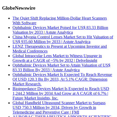
GlobeNewswire
The Quiet Shift Replacing Million-Dollar Heart Scanners
With Software
Ophthalmic Devices Market Poised for US$ 83.33 Billion
Valuation by 2033 | Astute Analytica
China Myopia Control Lenses Market Set to Hit Valuation of
US$ 935.60 Million by 2033 | Astute Analytica
LENZ Therapeutics to Present at Upcoming Investor and
Medical Conferences
Global Intraocular Lens Market to Witness Upsurge in
Growth at a CAGR of ~5% by 2032 | DelveInsight
Ophthalmic Devices Market Set to Attain Valuation of US$
83.33 Billion By 2033 | Astute Analytica
Ophthalmic Devices Market Is Expected To Reach Revenue
Of USD 120.3 Bn By 2033, At 5.1% CAGR: Dimension
Market Research.
Bioimpedance Devices Market Is Expected to Reach USD
1,244.2 Million by 2034 And Grow at A CAGR of 6.7% |
Future Market Insights, Inc.
Global Handheld Ultrasound Scanner Market to Surpass
USD 750.3 Million by 2034, Driven by Growth in
Telemedicine and Preventive Care | FMI
AUROBAC THERAPEUTICS APPOINTS SCIENTIFIC