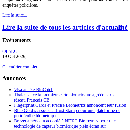
enquêtes policières.
Lire la suite...
Lire la suite de tous les articles d'actualité
Evènements
OFSEC
19 Oct 2026
;
Calendrier complet
Annonces
Visa achète BioCatch
Thales lance la première carte biométrique agréée par le
réseau Français CB
Fingerprint Cards et Precise Biometrics annoncent leur fusion
Blue Gold s’associe à Trust Stamp pour une plateforme de
portefeuille biométrique
Brevet américain accordé à NEXT Biometrics pour une
technologie de capteur biométrique plein écran sur