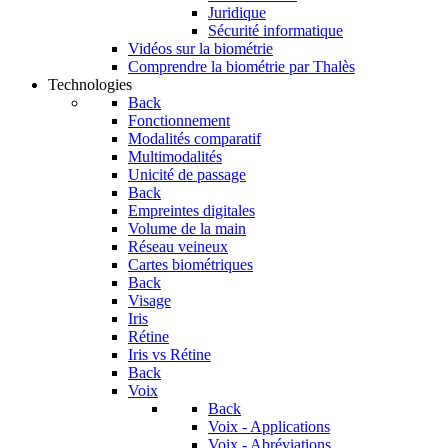
Juridique
Sécurité informatique
Vidéos sur la biométrie
Comprendre la biométrie par Thalès
Technologies
Back
Fonctionnement
Modalités comparatif
Multimodalités
Unicité de passage
Back
Empreintes digitales
Volume de la main
Réseau veineux
Cartes biométriques
Back
Visage
Iris
Rétine
Iris vs Rétine
Back
Voix
Back
Voix - Applications
Voix - Abréviations