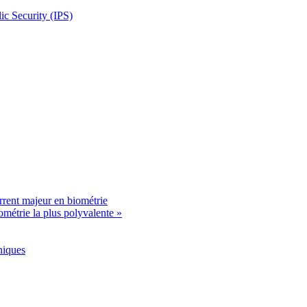
c Security (IPS)
rrent majeur en biométrie
ométrie la plus polyvalente »
oniques