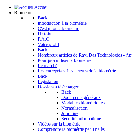
Accueil
Biométrie
Back
Introduction à la biométrie
C'est quoi la biométrie
Histoire
F.A.Q.
Votre profil
Back
Nombreux articles de Ravi Das
Technologies - Ap
Pourquoi utiliser la biométrie
Le marché
Les entreprises
Les acteurs de la biométrie
Back
Législation
Dossiers à télécharger
Back
Documents généraux
Modalités biométriques
Normalisation
Juridique
Sécurité informatique
Vidéos sur la biométrie
Comprendre la biométrie par Thalès