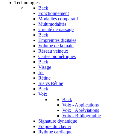
Technologies
Back
Fonctionnement
Modalités comparatif
Multimodalités
Unicité de passage
Back
Empreintes digitales
Volume de la main
Réseau veineux
Cartes biométriques
Back
Visage
Iris
Rétine
Iris vs Rétine
Back
Voix
Back
Voix - Applications
Voix - Abréviations
Voix - Bibliographie
Signature dynanique
Frappe du clavier
Rythme cardiaque