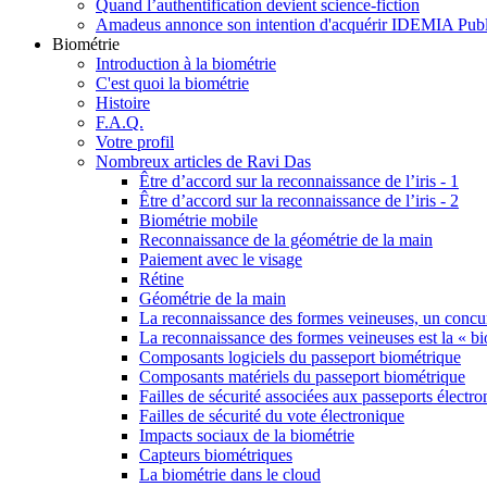
Quand l’authentification devient science-fiction
Amadeus annonce son intention d'acquérir IDEMIA Publi
Biométrie
Introduction à la biométrie
C'est quoi la biométrie
Histoire
F.A.Q.
Votre profil
Nombreux articles de Ravi Das
Être d’accord sur la reconnaissance de l’iris - 1
Être d’accord sur la reconnaissance de l’iris - 2
Biométrie mobile
Reconnaissance de la géométrie de la main
Paiement avec le visage
Rétine
Géométrie de la main
La reconnaissance des formes veineuses, un concu
La reconnaissance des formes veineuses est la « bi
Composants logiciels du passeport biométrique
Composants matériels du passeport biométrique
Failles de sécurité associées aux passeports électr
Failles de sécurité du vote électronique
Impacts sociaux de la biométrie
Capteurs biométriques
La biométrie dans le cloud