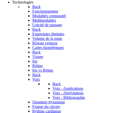
Technologies
Back
Fonctionnement
Modalités comparatif
Multimodalités
Unicité de passage
Back
Empreintes digitales
Volume de la main
Réseau veineux
Cartes biométriques
Back
Visage
Iris
Rétine
Iris vs Rétine
Back
Voix
Back
Voix - Applications
Voix - Abréviations
Voix - Bibliographie
Signature dynanique
Frappe du clavier
Rythme cardiaque