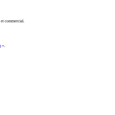
e et commercial.
m
».