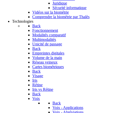
Juridique
Sécurité informatique
Vidéos sur la biométrie
Comprendre la biométrie par Thalès
Technologies
Back
Fonctionnement
Modalités comparatif
Multimodalités
Unicité de passage
Back
Empreintes digitales
Volume de la main
Réseau veineux
Cartes biométriques
Back
Visage
Iris
Rétine
Iris vs Rétine
Back
Voix
Back
Voix - Applications
Voix - Abréviations