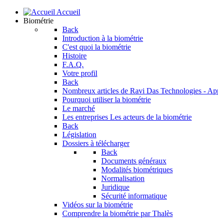
Accueil
Biométrie
Back
Introduction à la biométrie
C'est quoi la biométrie
Histoire
F.A.Q.
Votre profil
Back
Nombreux articles de Ravi Das
Technologies - Ap
Pourquoi utiliser la biométrie
Le marché
Les entreprises
Les acteurs de la biométrie
Back
Législation
Dossiers à télécharger
Back
Documents généraux
Modalités biométriques
Normalisation
Juridique
Sécurité informatique
Vidéos sur la biométrie
Comprendre la biométrie par Thalès