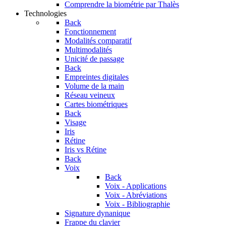
Comprendre la biométrie par Thalès
Technologies
Back
Fonctionnement
Modalités comparatif
Multimodalités
Unicité de passage
Back
Empreintes digitales
Volume de la main
Réseau veineux
Cartes biométriques
Back
Visage
Iris
Rétine
Iris vs Rétine
Back
Voix
Back
Voix - Applications
Voix - Abréviations
Voix - Bibliographie
Signature dynanique
Frappe du clavier