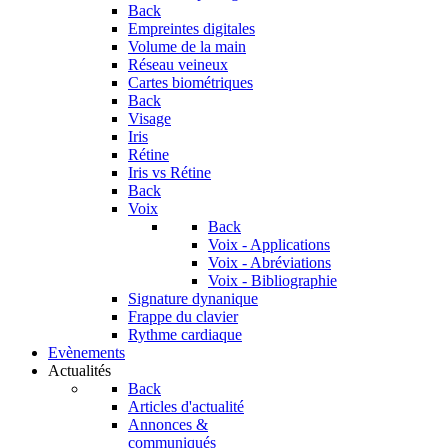
Back
Empreintes digitales
Volume de la main
Réseau veineux
Cartes biométriques
Back
Visage
Iris
Rétine
Iris vs Rétine
Back
Voix
Back
Voix - Applications
Voix - Abréviations
Voix - Bibliographie
Signature dynanique
Frappe du clavier
Rythme cardiaque
Evènements
Actualités
Back
Articles d'actualité
Annonces &
communiqués