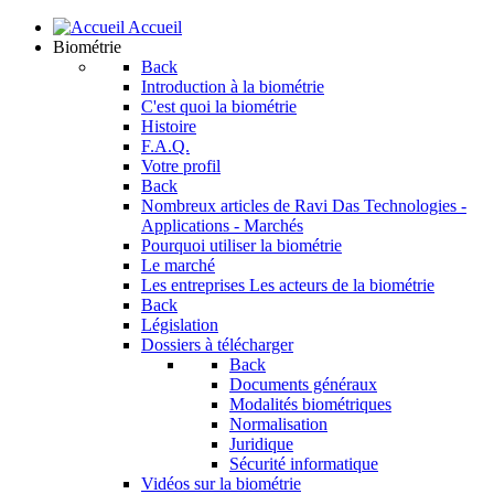
Accueil
Biométrie
Back
Introduction à la biométrie
C'est quoi la biométrie
Histoire
F.A.Q.
Votre profil
Back
Nombreux articles de Ravi Das
Technologies -
Applications - Marchés
Pourquoi utiliser la biométrie
Le marché
Les entreprises
Les acteurs de la biométrie
Back
Législation
Dossiers à télécharger
Back
Documents généraux
Modalités biométriques
Normalisation
Juridique
Sécurité informatique
Vidéos sur la biométrie