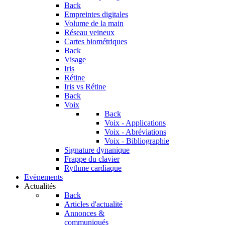
Back
Empreintes digitales
Volume de la main
Réseau veineux
Cartes biométriques
Back
Visage
Iris
Rétine
Iris vs Rétine
Back
Voix
Back
Voix - Applications
Voix - Abréviations
Voix - Bibliographie
Signature dynanique
Frappe du clavier
Rythme cardiaque
Evènements
Actualités
Back
Articles d'actualité
Annonces &
communiqués