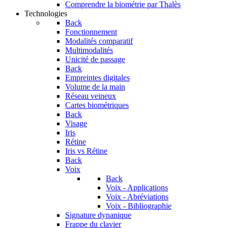
Comprendre la biométrie par Thalès
Technologies
Back
Fonctionnement
Modalités comparatif
Multimodalités
Unicité de passage
Back
Empreintes digitales
Volume de la main
Réseau veineux
Cartes biométriques
Back
Visage
Iris
Rétine
Iris vs Rétine
Back
Voix
Back
Voix - Applications
Voix - Abréviations
Voix - Bibliographie
Signature dynanique
Frappe du clavier