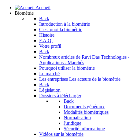
Accueil
Biométrie
Back
Introduction à la biométrie
C'est quoi la biométrie
Histoire
F.A.Q.
Votre profil
Back
Nombreux articles de Ravi Das
Technologies -
Applications - Marchés
Pourquoi utiliser la biométrie
Le marché
Les entreprises
Les acteurs de la biométrie
Back
Législation
Dossiers à télécharger
Back
Documents généraux
Modalités biométriques
Normalisation
Juridique
Sécurité informatique
Vidéos sur la biométrie