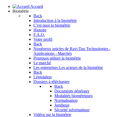
Accueil
Biométrie
Back
Introduction à la biométrie
C'est quoi la biométrie
Histoire
F.A.Q.
Votre profil
Back
Nombreux articles de Ravi Das
Technologies -
Applications - Marchés
Pourquoi utiliser la biométrie
Le marché
Les entreprises
Les acteurs de la biométrie
Back
Législation
Dossiers à télécharger
Back
Documents généraux
Modalités biométriques
Normalisation
Juridique
Sécurité informatique
Vidéos sur la biométrie