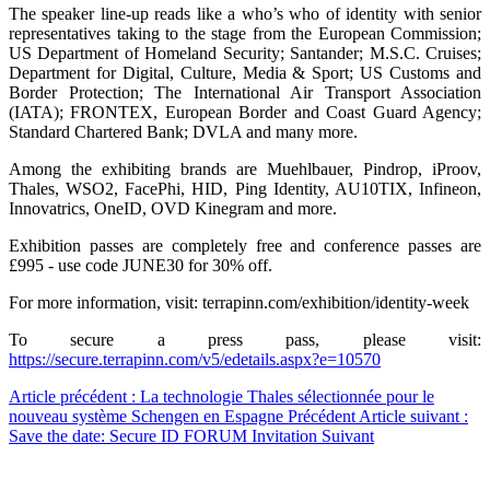
The speaker line-up reads like a who’s who of identity with senior
representatives taking to the stage from the European Commission;
US Department of Homeland Security; Santander; M.S.C. Cruises;
Department for Digital, Culture, Media & Sport; US Customs and
Border Protection; The International Air Transport Association
(IATA); FRONTEX, European Border and Coast Guard Agency;
Standard Chartered Bank; DVLA and many more.
Among the exhibiting brands are Muehlbauer, Pindrop, iProov,
Thales, WSO2, FacePhi, HID, Ping Identity, AU10TIX, Infineon,
Innovatrics, OneID, OVD Kinegram and more.
Exhibition passes are completely free and conference passes are
£995 - use code JUNE30 for 30% off.
For more information, visit: terrapinn.com/exhibition/identity-week
To secure a press pass, please visit:
https://secure.terrapinn.com/v5/edetails.aspx?e=10570
Article précédent : La technologie Thales sélectionnée pour le
nouveau système Schengen en Espagne
Précédent
Article suivant :
Save the date: Secure ID FORUM Invitation
Suivant