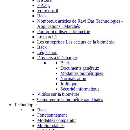
Histoire
F.A.Q.
Votre profil
Back
Nombreux articles de Ravi Das
Technologies -
Applications - Marchés
Pourquoi utiliser la biométrie
Le marché
Les entreprises
Les acteurs de la biométrie
Back
Législation
Dossiers à télécharger
Back
Documents généraux
Modalités biométriques
Normalisation
Juridique
Sécurité informatique
Vidéos sur la biométrie
Comprendre la biométrie par Thalès
Technologies
Back
Fonctionnement
Modalités comparatif
Multimodalités