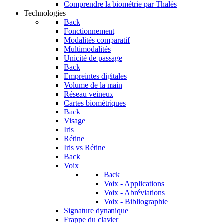
Comprendre la biométrie par Thalès
Technologies
Back
Fonctionnement
Modalités comparatif
Multimodalités
Unicité de passage
Back
Empreintes digitales
Volume de la main
Réseau veineux
Cartes biométriques
Back
Visage
Iris
Rétine
Iris vs Rétine
Back
Voix
Back
Voix - Applications
Voix - Abréviations
Voix - Bibliographie
Signature dynanique
Frappe du clavier