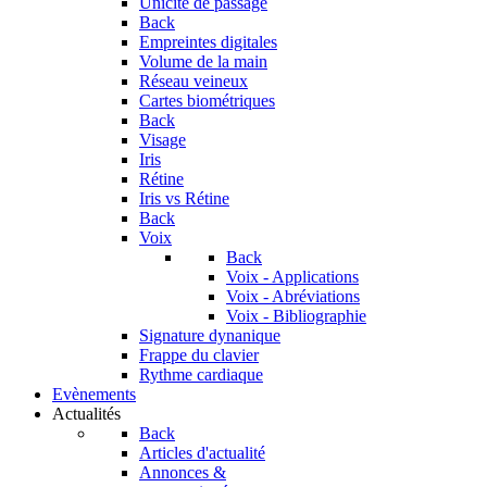
Unicité de passage
Back
Empreintes digitales
Volume de la main
Réseau veineux
Cartes biométriques
Back
Visage
Iris
Rétine
Iris vs Rétine
Back
Voix
Back
Voix - Applications
Voix - Abréviations
Voix - Bibliographie
Signature dynanique
Frappe du clavier
Rythme cardiaque
Evènements
Actualités
Back
Articles d'actualité
Annonces &