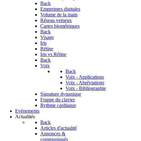
Back
Empreintes digitales
Volume de la main
Réseau veineux
Cartes biométriques
Back
Visage
Iris
Rétine
Iris vs Rétine
Back
Voix
Back
Voix - Applications
Voix - Abréviations
Voix - Bibliographie
Signature dynanique
Frappe du clavier
Rythme cardiaque
Evènements
Actualités
Back
Articles d'actualité
Annonces &
communiqués