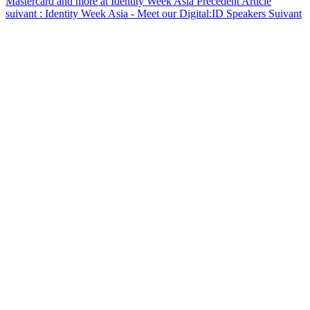
Mastercard and more at Identity Week Asia
Précédent
Article
suivant : Identity Week Asia - Meet our Digital:ID Speakers
Suivant