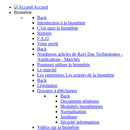
Accueil
Biométrie
Back
Introduction à la biométrie
C'est quoi la biométrie
Histoire
F.A.Q.
Votre profil
Back
Nombreux articles de Ravi Das
Technologies -
Applications - Marchés
Pourquoi utiliser la biométrie
Le marché
Les entreprises
Les acteurs de la biométrie
Back
Législation
Dossiers à télécharger
Back
Documents généraux
Modalités biométriques
Normalisation
Juridique
Sécurité informatique
Vidéos sur la biométrie