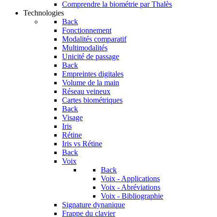
Comprendre la biométrie par Thalès
Technologies
Back
Fonctionnement
Modalités comparatif
Multimodalités
Unicité de passage
Back
Empreintes digitales
Volume de la main
Réseau veineux
Cartes biométriques
Back
Visage
Iris
Rétine
Iris vs Rétine
Back
Voix
Back
Voix - Applications
Voix - Abréviations
Voix - Bibliographie
Signature dynanique
Frappe du clavier