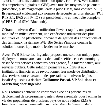
associer 4 facteurs d'authentification (puce, code PIN, vérification
des empreintes digitales et GPS) avec tous les moyens de paiement
(biométrie, piste magnétique, carte à puce EMV, sans contact, NFC).
Ils répondent également aux normes de sécurité les plus strictes (PCI
PTS 3.1, IP65 et PIV-IQS) et possèdent une connectivité complète
(GPRS-Dual SIM, Bluetooth).
Offrant un niveau d’authentification élevé et rapide, une parfaite
mobilité en milieu extérieur, une expérience utilisateur des plus
intuitives et une plateforme innovante de gestion des applications et
des terminaux, la gamme iWB Bio Series s'impose comme la
solution biométrique mobile leader sur le marché.
Avec l'iWB Bio series, Ingenico propose une solution unique pour
déployer de nouveaux canaux de manière efficace et économique,
destinée aux services bancaires hors agence, à la microfinance, aux
services publics. Cette solution permettra aux États et aux
institutions financières de révolutionner leur mode de distribution
des services tout en assurant des prestations au niveau le plus
localisé qui soit » a déclaré
Guillaume Pascal, VP Solutions et
Marketing chez Ingenico.
Nous sommes heureux de contribuer avec nos partenaires au
déploiement de programmes d'intégration essentiels pour faciliter la
vie des populations de plusieurs pays de notre région EMEA.
Ingenico dispose d'une solide expertise dans le domaine de la