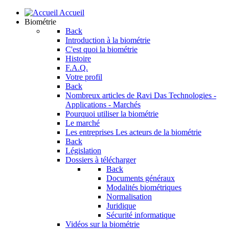
Accueil
Biométrie
Back
Introduction à la biométrie
C'est quoi la biométrie
Histoire
F.A.Q.
Votre profil
Back
Nombreux articles de Ravi Das
Technologies -
Applications - Marchés
Pourquoi utiliser la biométrie
Le marché
Les entreprises
Les acteurs de la biométrie
Back
Législation
Dossiers à télécharger
Back
Documents généraux
Modalités biométriques
Normalisation
Juridique
Sécurité informatique
Vidéos sur la biométrie