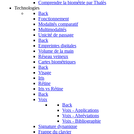
Comprendre la biométrie par Thalès
Technologies
Back
Fonctionnement
Modalités comparatif
Multimodalités
Unicité de passage
Back
Empreintes digitales
Volume de la main
Réseau veineux
Cartes biométriques
Back
Visage
Iris
Rétine
Iris vs Rétine
Back
Voix
Back
Voix - Applications
Voix - Abréviations
Voix - Bibliographie
Signature dynanique
Frappe du clavier