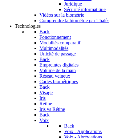
Juridique
Sécurité informatique
Vidéos sur la biométrie
Comprendre la biométrie par Thalès
Technologies
Back
Fonctionnement
Modalités comparatif
Multimodalités
Unicité de passage
Back
Empreintes digitales
Volume de la main
Réseau veineux
Cartes biométriques
Back
Visage
Iris
Rétine
Iris vs Rétine
Back
Voix
Back
Voix - Applications
Voix - Abréviations