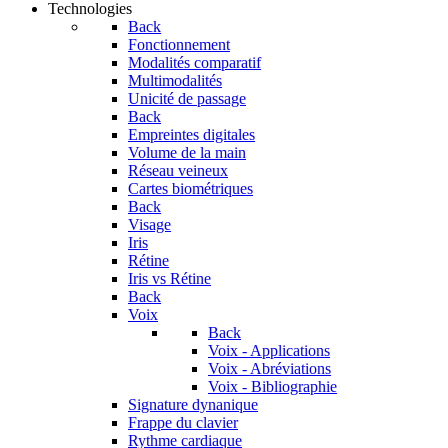
Technologies
Back
Fonctionnement
Modalités comparatif
Multimodalités
Unicité de passage
Back
Empreintes digitales
Volume de la main
Réseau veineux
Cartes biométriques
Back
Visage
Iris
Rétine
Iris vs Rétine
Back
Voix
Back
Voix - Applications
Voix - Abréviations
Voix - Bibliographie
Signature dynanique
Frappe du clavier
Rythme cardiaque