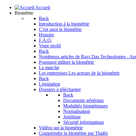
Accueil
Biométrie
Back
Introduction à la biométrie
C'est quoi la biométrie
Histoire
F.A.Q.
Votre profil
Back
Nombreux articles de Ravi Das
Technologies - Ap
Pourquoi utiliser la biométrie
Le marché
Les entreprises
Les acteurs de la biométrie
Back
Législation
Dossiers à télécharger
Back
Documents généraux
Modalités biométriques
Normalisation
Juridique
Sécurité informatique
Vidéos sur la biométrie
Comprendre la biométrie par Thalès