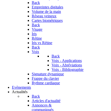
Back
Empreintes digitales
Volume de la main
Réseau veineux
Cartes biométriques
Back
Visage
Iris
Rétine
Iris vs Rétine
Back
Voix
Back
Voix - Applications
Voix - Abréviations
Voix - Bibliographie
Signature dynanique
Frappe du clavier
Rythme cardiaque
Evènements
Actualités
Back
Articles d'actualité
Annonces &
communiqués