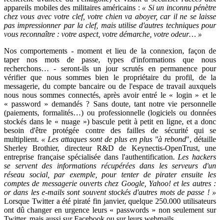
appareils mobiles des militaires américains :
« Si un inconnu pénètre
chez vous avec votre clef, votre chien va aboyer, car il ne se laisse
pas impressionner par la clef, mais utilise d'autres techniques pour
vous reconnaître : votre aspect, votre démarche, votre odeur… »
Nos comportements - moment et lieu de la connexion, façon de
taper nos mots de passe, types d'informations que nous
recherchons… - seront-ils un jour scrutés en permanence pour
vérifier que nous sommes bien le propriétaire du profil, de la
messagerie, du compte bancaire ou de l'espace de travail auxquels
nous nous sommes connectés, après avoir entré le « login » et le
« password » demandés ? Sans doute, tant notre vie personnelle
(paiements, formalités…) ou professionnelle (logiciels ou données
stockés dans le « nuage ») bascule petit à petit en ligne, et a donc
besoin d'être protégée contre des failles de sécurité qui se
multiplient.
« Les attaques sont de plus en plus "à rebond
", détaille
Sherley Brothier, directeur R&D de Keynectis-OpenTrust, une
entreprise française spécialisée dans l'authentification.
Les hackers
se servent des informations récupérées dans les serveurs d'un
réseau social, par exemple, pour tenter de pirater ensuite les
comptes de messagerie ouverts chez
Google
, Yahoo! et les autres :
or dans les e-mails sont souvent stockés d'autres mots de passe ! »
Lorsque
Twitter
a été piraté fin janvier, quelque 250.000 utilisateurs
ont dû changer en urgence leurs « passwords » non seulement sur
Twitter, mais aussi sur
Facebook
ou sur leurs webmails.