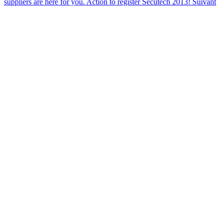
suppliers are here for you. Action to register Secutech 2013!
Suivant