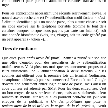
confidentiel et puce permet d'authentifier certaines transactions en
ligne.
Pour les applications nécessitant une sécurité relativement élevée, le
nouvel axe de recherche est l'« authentification multi-facteur », c'est-
à-dire un identifiant, plus un mot de passe, plus « autre chose » : soit
un code envoyé sur le téléphone portable (comme le font déjà
certaines banques lorsque nous payons par carte sur Internet), soit
une donnée biométrique (voix, iris, visage), soit un code généré par
un petit appareil (« token »)…
Tiers de confiance
Quelques jours après avoir été piraté, Twitter a publié sur son site
une offre d'emploi pour des spécialistes de l'« authentification
multifacteur ». Voilà plusieurs mois que ses concurrents proposent à
leurs utilisateurs une « authentification à deux facteurs » : les
abonnés qui utilisent pour la première fois un terminal (ordinateur,
smartphone, tablette…) pour se connecter à Facebook ou à Google
doivent non seulement entrer login et mot de passe, mais aussi un
code qui leur est adressé par SMS. Pour les deux entreprises, c'est
un bon moyen de rassurer leurs clients, mais aussi d'obtenir… leur
numéro de mobile, sur lequel elles pourront peut-être un jour leur
envoyer de la publicité.
« Un des problèmes que pose le
renforcement de la sécurité est le respect de la vie privée »
, avertit