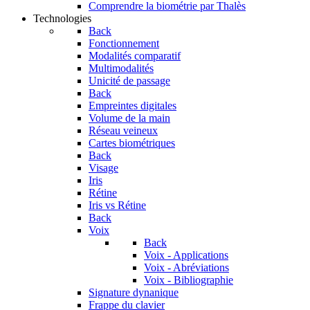
Comprendre la biométrie par Thalès
Technologies
Back
Fonctionnement
Modalités comparatif
Multimodalités
Unicité de passage
Back
Empreintes digitales
Volume de la main
Réseau veineux
Cartes biométriques
Back
Visage
Iris
Rétine
Iris vs Rétine
Back
Voix
Back
Voix - Applications
Voix - Abréviations
Voix - Bibliographie
Signature dynanique
Frappe du clavier