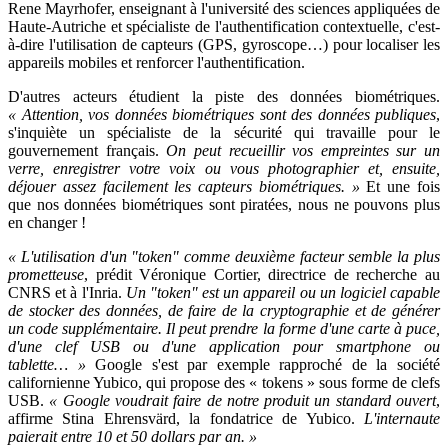
Rene Mayrhofer, enseignant à l'université des sciences appliquées de
Haute-Autriche et spécialiste de l'authentification contextuelle, c'est-
à-dire l'utilisation de capteurs (GPS, gyroscope…) pour localiser les
appareils mobiles et renforcer l'authentification.
D'autres acteurs étudient la piste des données biométriques.
« Attention, vos données biométriques sont des données publiques
,
s'inquiète un spécialiste de la sécurité qui travaille pour le
gouvernement français.
On peut recueillir vos empreintes sur un
verre, enregistrer votre voix ou vous photographier et, ensuite,
déjouer assez facilement les capteurs biométriques. »
Et une fois
que nos données biométriques sont piratées, nous ne pouvons plus
en changer !
« L'utilisation d'un "token" comme deuxième facteur semble la plus
prometteuse
, prédit Véronique Cortier, directrice de recherche au
CNRS et à l'Inria.
Un "token" est un appareil ou un logiciel capable
de stocker des données, de faire de la cryptographie et de générer
un code supplémentaire. Il peut prendre la forme d'une carte à puce,
d'une clef USB ou d'une application pour smartphone ou
tablette… »
Google s'est par exemple rapproché de la société
californienne Yubico, qui propose des « tokens » sous forme de clefs
USB.
« Google voudrait faire de notre produit un standard ouvert
,
affirme Stina Ehrensvärd, la fondatrice de Yubico.
L'internaute
paierait entre 10 et 50 dollars par an. »