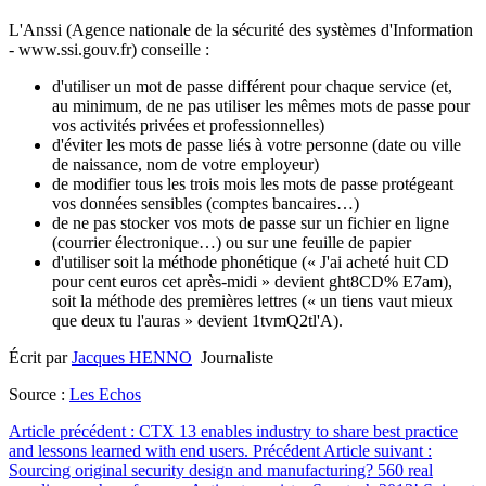
L'Anssi (Agence nationale de la sécurité des systèmes d'Information
- www.ssi.gouv.fr) conseille :
d'utiliser un mot de passe différent pour chaque service (et,
au minimum, de ne pas utiliser les mêmes mots de passe pour
vos activités privées et professionnelles)
d'éviter les mots de passe liés à votre personne (date ou ville
de naissance, nom de votre employeur)
de modifier tous les trois mois les mots de passe protégeant
vos données sensibles (comptes bancaires…)
de ne pas stocker vos mots de passe sur un fichier en ligne
(courrier électronique…) ou sur une feuille de papier
d'utiliser soit la méthode phonétique (« J'ai acheté huit CD
pour cent euros cet après-midi » devient ght8CD% E7am),
soit la méthode des premières lettres (« un tiens vaut mieux
que deux tu l'auras » devient 1tvmQ2tl'A).
Écrit par
Jacques HENNO
Journaliste
Source :
Les Echos
Article précédent : CTX 13 enables industry to share best practice
and lessons learned with end users.
Précédent
Article suivant :
Sourcing original security design and manufacturing? 560 real