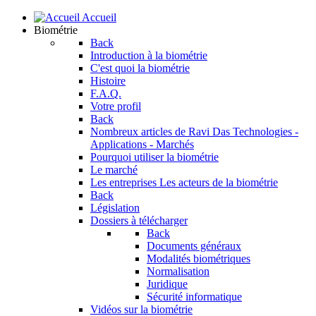
Accueil
Biométrie
Back
Introduction à la biométrie
C'est quoi la biométrie
Histoire
F.A.Q.
Votre profil
Back
Nombreux articles de Ravi Das
Technologies -
Applications - Marchés
Pourquoi utiliser la biométrie
Le marché
Les entreprises
Les acteurs de la biométrie
Back
Législation
Dossiers à télécharger
Back
Documents généraux
Modalités biométriques
Normalisation
Juridique
Sécurité informatique
Vidéos sur la biométrie