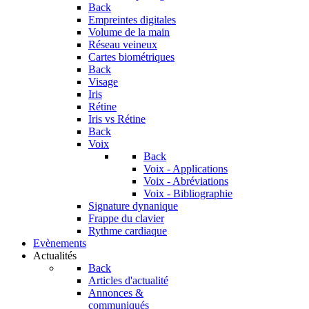
Back
Empreintes digitales
Volume de la main
Réseau veineux
Cartes biométriques
Back
Visage
Iris
Rétine
Iris vs Rétine
Back
Voix
Back
Voix - Applications
Voix - Abréviations
Voix - Bibliographie
Signature dynanique
Frappe du clavier
Rythme cardiaque
Evènements
Actualités
Back
Articles d'actualité
Annonces &
communiqués