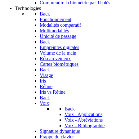
Comprendre la biométrie par Thalès
Technologies
Back
Fonctionnement
Modalités comparatif
Multimodalités
Unicité de passage
Back
Empreintes digitales
Volume de la main
Réseau veineux
Cartes biométriques
Back
Visage
Iris
Rétine
Iris vs Rétine
Back
Voix
Back
Voix - Applications
Voix - Abréviations
Voix - Bibliographie
Signature dynanique
Frappe du clavier