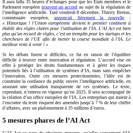
Il aura fallu 35 heures d’échanges pour que les États membres et le
Parlement européen
trouvent un accord
au sujet de la régulation de
l’intelligence artificielle. Tard vendredi 8 décembre, Thierry Breton,
commissaire européen,
annonçait fièrement la nouvelle
:
« Historique ! l’Union européenne devient le premier continent à
établir des règles claires pour l’utilisation de l’IA. L’AI Act est bien
plus qu’un recueil de règles, c’est un tremplin pour les startups et les
chercheurs de l’UE afin de mener la course mondiale à l’IA. Le
meilleur reste à venir ! »
Si les débats furent si difficiles, ce fut en raison de l’équilibre
difficile à trouver entre innovation et régulation. L’accord vise en
effet à protéger les droits fondamentaux et à gérer les risques
potentiels liés à l’utilisation de systèmes d’IA, mais sans empêcher
l’innovation. Outre ces mesures protectionnistes, l’idée est de
construire la confiance du public envers l’intelligence artificielle, en
assurant une utilisation transparente de ces systèmes. Le texte,
cependant, n’entrera en vigueur qu’en 2025. Il sera accompagné de
la création d’un office européen de l’IA. Les entreprises qui iraient à
l’encontre du texte risquent des amendes jusqu’à 7 % de leur chiffre
d’affaires, avec un plafonnement à 35 millions d’euros.
5 mesures phares de l’AI Act
L’AI Act se pare de plusieurs mesures, qu’elles concernent l’IA