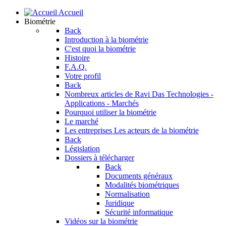
Accueil
Biométrie
Back
Introduction à la biométrie
C'est quoi la biométrie
Histoire
F.A.Q.
Votre profil
Back
Nombreux articles de Ravi Das
Technologies -
Applications - Marchés
Pourquoi utiliser la biométrie
Le marché
Les entreprises
Les acteurs de la biométrie
Back
Législation
Dossiers à télécharger
Back
Documents généraux
Modalités biométriques
Normalisation
Juridique
Sécurité informatique
Vidéos sur la biométrie