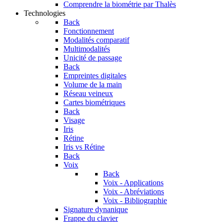
Comprendre la biométrie par Thalès
Technologies
Back
Fonctionnement
Modalités comparatif
Multimodalités
Unicité de passage
Back
Empreintes digitales
Volume de la main
Réseau veineux
Cartes biométriques
Back
Visage
Iris
Rétine
Iris vs Rétine
Back
Voix
Back
Voix - Applications
Voix - Abréviations
Voix - Bibliographie
Signature dynanique
Frappe du clavier