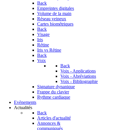
Back
Empreintes digitales
Volume de la main
Réseau veineux
Cartes biométriques
Back
Visage
Iris
Rétine
Iris vs Rétine
Back
Voix
Back
Voix - Applications
Voix - Abréviations
Voix - Bibliographie
Signature dynanique
Frappe du clavier
Rythme cardiaque
Evènements
Actualités
Back
Articles d'actualité
Annonces &
communiqués