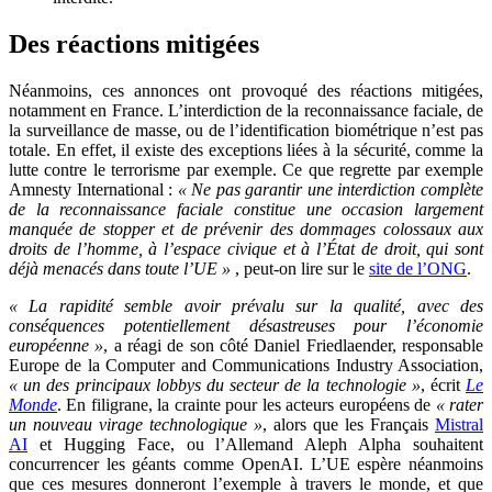
Des réactions mitigées
Néanmoins, ces annonces ont provoqué des réactions mitigées,
notamment en France. L’interdiction de la reconnaissance faciale, de
la surveillance de masse, ou de l’identification biométrique n’est pas
totale. En effet, il existe des exceptions liées à la sécurité, comme la
lutte contre le terrorisme par exemple. Ce que regrette par exemple
Amnesty International :
« Ne pas garantir une interdiction complète
de la reconnaissance faciale constitue une occasion largement
manquée de stopper et de prévenir des dommages colossaux aux
droits de l’homme, à l’espace civique et à l’État de droit, qui sont
déjà menacés dans toute l’UE »
, peut-on lire sur le
site de l’ONG
.
« La rapidité semble avoir prévalu sur la qualité, avec des
conséquences potentiellement désastreuses pour l’économie
européenne »
, a réagi de son côté Daniel Friedlaender, responsable
Europe de la Computer and Communications Industry Association,
« un des principaux lobbys du secteur de la technologie »
, écrit
Le
Monde
. En filigrane, la crainte pour les acteurs européens de
« rater
un nouveau virage technologique »
, alors que les Français
Mistral
AI
et Hugging Face, ou l’Allemand Aleph Alpha souhaitent
concurrencer les géants comme OpenAI. L’UE espère néanmoins
que ces mesures donneront l’exemple à travers le monde, et que