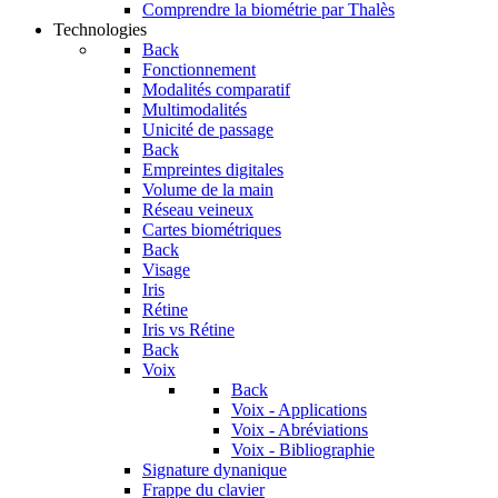
Comprendre la biométrie par Thalès
Technologies
Back
Fonctionnement
Modalités comparatif
Multimodalités
Unicité de passage
Back
Empreintes digitales
Volume de la main
Réseau veineux
Cartes biométriques
Back
Visage
Iris
Rétine
Iris vs Rétine
Back
Voix
Back
Voix - Applications
Voix - Abréviations
Voix - Bibliographie
Signature dynanique
Frappe du clavier