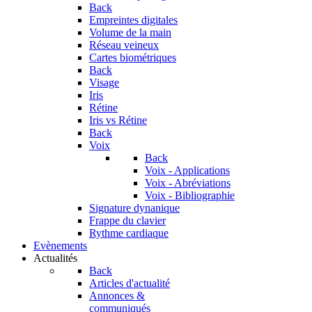
Back
Empreintes digitales
Volume de la main
Réseau veineux
Cartes biométriques
Back
Visage
Iris
Rétine
Iris vs Rétine
Back
Voix
Back
Voix - Applications
Voix - Abréviations
Voix - Bibliographie
Signature dynanique
Frappe du clavier
Rythme cardiaque
Evènements
Actualités
Back
Articles d'actualité
Annonces &
communiqués