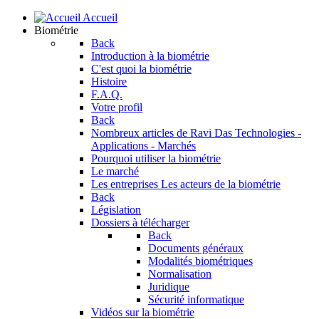
Accueil
Biométrie
Back
Introduction à la biométrie
C'est quoi la biométrie
Histoire
F.A.Q.
Votre profil
Back
Nombreux articles de Ravi Das
Technologies -
Applications - Marchés
Pourquoi utiliser la biométrie
Le marché
Les entreprises
Les acteurs de la biométrie
Back
Législation
Dossiers à télécharger
Back
Documents généraux
Modalités biométriques
Normalisation
Juridique
Sécurité informatique
Vidéos sur la biométrie