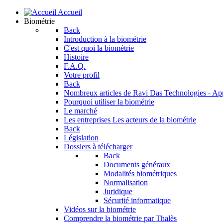
Accueil
Biométrie
Back
Introduction à la biométrie
C'est quoi la biométrie
Histoire
F.A.Q.
Votre profil
Back
Nombreux articles de Ravi Das
Technologies - Ap
Pourquoi utiliser la biométrie
Le marché
Les entreprises
Les acteurs de la biométrie
Back
Législation
Dossiers à télécharger
Back
Documents généraux
Modalités biométriques
Normalisation
Juridique
Sécurité informatique
Vidéos sur la biométrie
Comprendre la biométrie par Thalès