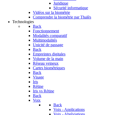
Juridique
Sécurité informatique
Vidéos sur la biométrie
Comprendre la biométrie par Thalès
Technologies
Back
Fonctionnement
Modalités comparatif
Multimodalités
Unicité de passage
Back
Empreintes digitales
Volume de la main
Réseau veineux
Cartes biométriques
Back
Visage
Iris
Rétine
Iris vs Rétine
Back
Voix
Back
Voix - Applications
Voix - Abréviations