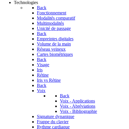
Technologies
Back
Fonctionnement
Modalités comparatif
Multimodalités
Unicité de passage
Back
Empreintes digitales
Volume de la main
Réseau veineux
Cartes biométriques
Back
Visage
Iris
Rétine
Iris vs Rétine
Back
Voix
Back
Voix - Applications
Voix - Abréviations
Voix - Bibliographie
Signature dynanique
Frappe du clavier
Rythme cardiaque