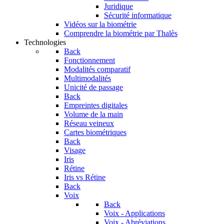
Juridique
Sécurité informatique
Vidéos sur la biométrie
Comprendre la biométrie par Thalès
Technologies
Back
Fonctionnement
Modalités comparatif
Multimodalités
Unicité de passage
Back
Empreintes digitales
Volume de la main
Réseau veineux
Cartes biométriques
Back
Visage
Iris
Rétine
Iris vs Rétine
Back
Voix
Back
Voix - Applications
Voix - Abréviations