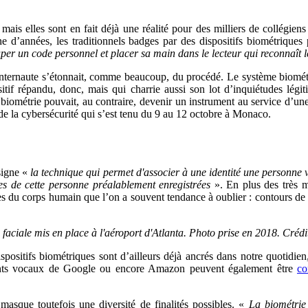
mais elles sont en fait déjà une réalité pour des milliers de collégie
e d’années, les traditionnels badges par des dispositifs biométriques 
 taper un code personnel et placer sa main dans le lecteur qui reconnaît
e internaute s’étonnait, comme beaucoup, du procédé. Le système biomét
itif répandu, donc, mais qui charrie aussi son lot d’inquiétudes légi
 biométrie pouvait, au contraire, devenir un instrument au service d’un
de la cybersécurité qui s’est tenu du 9 au 12 octobre à Monaco.
ésigne «
la technique qui permet d'associer à une identité une personne
es de cette personne préalablement enregistrées
». En plus des très m
iques du corps humain que l’on a souvent tendance à oublier : contours d
aciale mis en place à l'aéroport d'Atlanta. Photo prise en 2018. Créd
ispositifs biométriques sont d’ailleurs déjà ancrés dans notre quotidi
istants vocaux de Google ou encore Amazon peuvent également être
co
masque toutefois une diversité de finalités possibles. «
La biométrie 