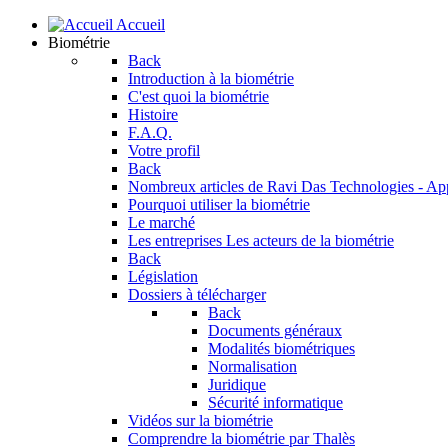
Accueil
Biométrie
Back
Introduction à la biométrie
C'est quoi la biométrie
Histoire
F.A.Q.
Votre profil
Back
Nombreux articles de Ravi Das
Technologies - Ap
Pourquoi utiliser la biométrie
Le marché
Les entreprises
Les acteurs de la biométrie
Back
Législation
Dossiers à télécharger
Back
Documents généraux
Modalités biométriques
Normalisation
Juridique
Sécurité informatique
Vidéos sur la biométrie
Comprendre la biométrie par Thalès