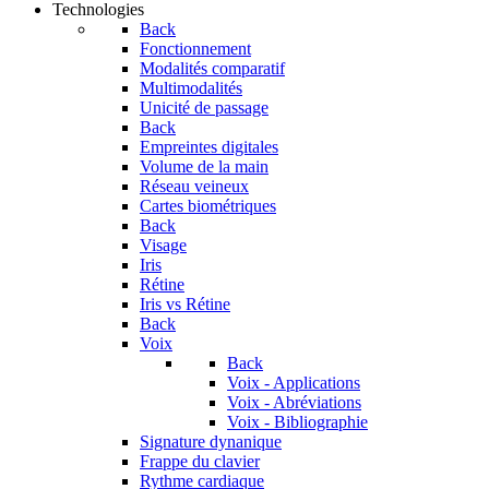
Technologies
Back
Fonctionnement
Modalités comparatif
Multimodalités
Unicité de passage
Back
Empreintes digitales
Volume de la main
Réseau veineux
Cartes biométriques
Back
Visage
Iris
Rétine
Iris vs Rétine
Back
Voix
Back
Voix - Applications
Voix - Abréviations
Voix - Bibliographie
Signature dynanique
Frappe du clavier
Rythme cardiaque