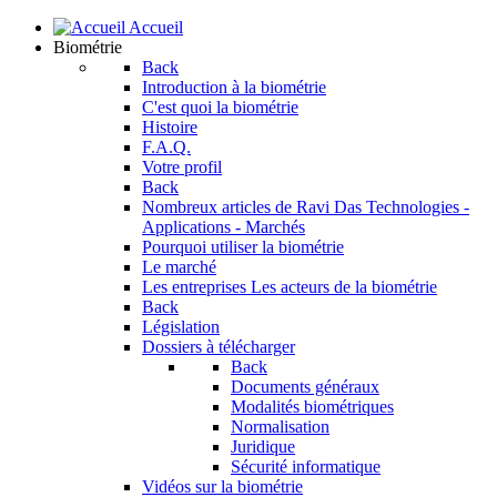
Accueil
Biométrie
Back
Introduction à la biométrie
C'est quoi la biométrie
Histoire
F.A.Q.
Votre profil
Back
Nombreux articles de Ravi Das
Technologies -
Applications - Marchés
Pourquoi utiliser la biométrie
Le marché
Les entreprises
Les acteurs de la biométrie
Back
Législation
Dossiers à télécharger
Back
Documents généraux
Modalités biométriques
Normalisation
Juridique
Sécurité informatique
Vidéos sur la biométrie