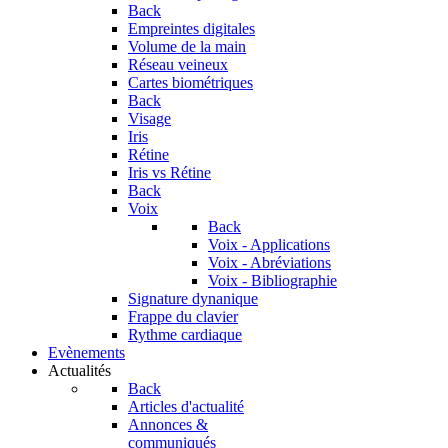
Back
Empreintes digitales
Volume de la main
Réseau veineux
Cartes biométriques
Back
Visage
Iris
Rétine
Iris vs Rétine
Back
Voix
Back
Voix - Applications
Voix - Abréviations
Voix - Bibliographie
Signature dynanique
Frappe du clavier
Rythme cardiaque
Evènements
Actualités
Back
Articles d'actualité
Annonces &
communiqués