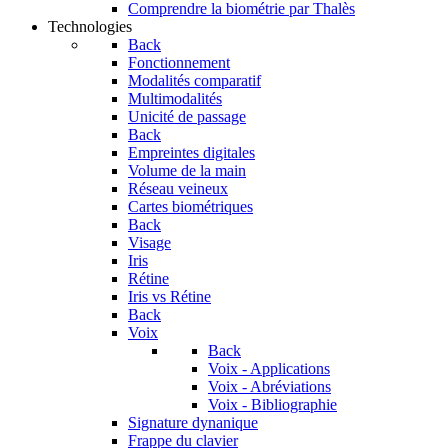
Comprendre la biométrie par Thalès
Technologies
Back
Fonctionnement
Modalités comparatif
Multimodalités
Unicité de passage
Back
Empreintes digitales
Volume de la main
Réseau veineux
Cartes biométriques
Back
Visage
Iris
Rétine
Iris vs Rétine
Back
Voix
Back
Voix - Applications
Voix - Abréviations
Voix - Bibliographie
Signature dynanique
Frappe du clavier