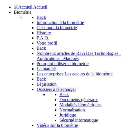
Accueil
Biométrie
Back
Introduction à la biométrie
C'est quoi la biométrie
Histoire
F.A.Q.
Votre profil
Back
Nombreux articles de Ravi Das
Technologies -
Applications - Marchés
Pourquoi utiliser la biométrie
Le marché
Les entreprises
Les acteurs de la biométrie
Back
Législation
Dossiers à télécharger
Back
Documents généraux
Modalités biométriques
Normalisation
Juridique
Sécurité informatique
Vidéos sur la biométrie