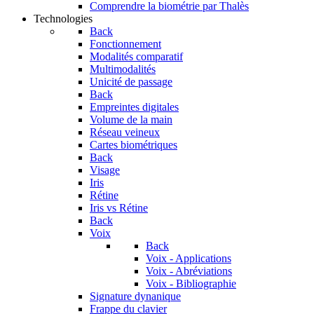
Comprendre la biométrie par Thalès
Technologies
Back
Fonctionnement
Modalités comparatif
Multimodalités
Unicité de passage
Back
Empreintes digitales
Volume de la main
Réseau veineux
Cartes biométriques
Back
Visage
Iris
Rétine
Iris vs Rétine
Back
Voix
Back
Voix - Applications
Voix - Abréviations
Voix - Bibliographie
Signature dynanique
Frappe du clavier