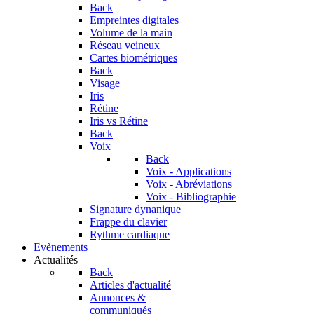
Back
Empreintes digitales
Volume de la main
Réseau veineux
Cartes biométriques
Back
Visage
Iris
Rétine
Iris vs Rétine
Back
Voix
Back
Voix - Applications
Voix - Abréviations
Voix - Bibliographie
Signature dynanique
Frappe du clavier
Rythme cardiaque
Evènements
Actualités
Back
Articles d'actualité
Annonces &
communiqués