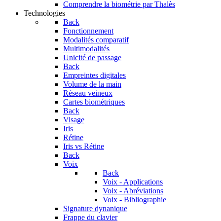
Comprendre la biométrie par Thalès
Technologies
Back
Fonctionnement
Modalités comparatif
Multimodalités
Unicité de passage
Back
Empreintes digitales
Volume de la main
Réseau veineux
Cartes biométriques
Back
Visage
Iris
Rétine
Iris vs Rétine
Back
Voix
Back
Voix - Applications
Voix - Abréviations
Voix - Bibliographie
Signature dynanique
Frappe du clavier