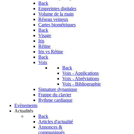
Back
Empreintes digitales
Volume de la main
Réseau veineux
Cartes biométriques
Back
Visage
Iris
Rétine
Iris vs Rétine
Back
Voix
Back
Voix - Applications
Voix - Abréviations
Voix - Bibliographie
Signature dynanique
Frappe du clavier
Rythme cardiaque
Evènements
Actualités
Back
Articles d'actualité
Annonces &
communiqués