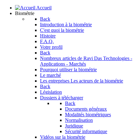
Accueil
Biométrie
Back
Introduction à la biométrie
C'est quoi la biométrie
Histoire
F.A.Q.
Votre profil
Back
Nombreux articles de Ravi Das
Technologies -
Applications - Marchés
Pourquoi utiliser la biométrie
Le marché
Les entreprises
Les acteurs de la biométrie
Back
Législation
Dossiers à télécharger
Back
Documents généraux
Modalités biométriques
Normalisation
Juridique
Sécurité informatique
Vidéos sur la biométrie