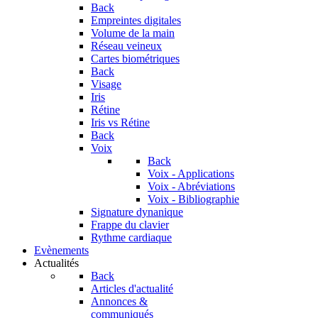
Back
Empreintes digitales
Volume de la main
Réseau veineux
Cartes biométriques
Back
Visage
Iris
Rétine
Iris vs Rétine
Back
Voix
Back
Voix - Applications
Voix - Abréviations
Voix - Bibliographie
Signature dynanique
Frappe du clavier
Rythme cardiaque
Evènements
Actualités
Back
Articles d'actualité
Annonces &
communiqués