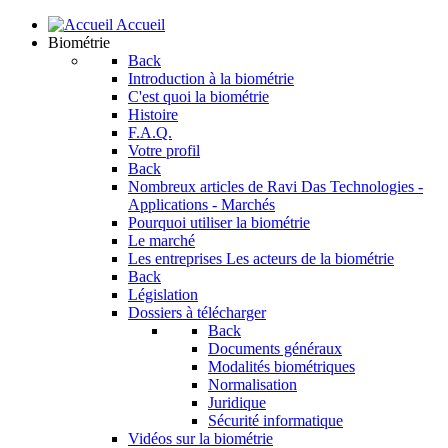
Accueil
Biométrie
Back
Introduction à la biométrie
C'est quoi la biométrie
Histoire
F.A.Q.
Votre profil
Back
Nombreux articles de Ravi Das
Technologies -
Applications - Marchés
Pourquoi utiliser la biométrie
Le marché
Les entreprises
Les acteurs de la biométrie
Back
Législation
Dossiers à télécharger
Back
Documents généraux
Modalités biométriques
Normalisation
Juridique
Sécurité informatique
Vidéos sur la biométrie