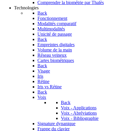
Comprendre la biométrie par Thalès
Technologies
Back
Fonctionnement
Modalités comparatif
Multimodalités
Unicité de passage
Back
Empreintes digitales
Volume de la main
Réseau veineux
Cartes biométriques
Back
Visage
Iris
Rétine
Iris vs Rétine
Back
Voix
Back
Voix - Applications
Voix - Abréviations
Voix - Bibliographie
Signature dynanique
Frappe du clavier