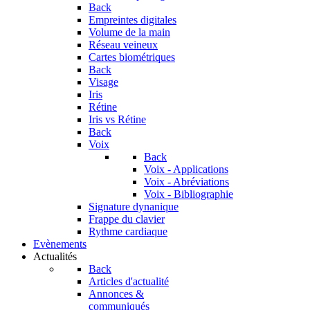
Back
Empreintes digitales
Volume de la main
Réseau veineux
Cartes biométriques
Back
Visage
Iris
Rétine
Iris vs Rétine
Back
Voix
Back
Voix - Applications
Voix - Abréviations
Voix - Bibliographie
Signature dynanique
Frappe du clavier
Rythme cardiaque
Evènements
Actualités
Back
Articles d'actualité
Annonces &
communiqués