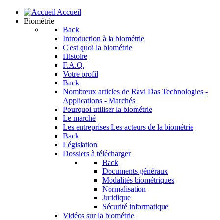
Accueil
Biométrie
Back
Introduction à la biométrie
C'est quoi la biométrie
Histoire
F.A.Q.
Votre profil
Back
Nombreux articles de Ravi Das
Technologies -
Applications - Marchés
Pourquoi utiliser la biométrie
Le marché
Les entreprises
Les acteurs de la biométrie
Back
Législation
Dossiers à télécharger
Back
Documents généraux
Modalités biométriques
Normalisation
Juridique
Sécurité informatique
Vidéos sur la biométrie