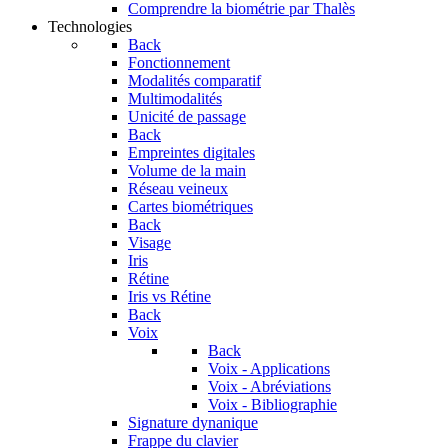
Comprendre la biométrie par Thalès
Technologies
Back
Fonctionnement
Modalités comparatif
Multimodalités
Unicité de passage
Back
Empreintes digitales
Volume de la main
Réseau veineux
Cartes biométriques
Back
Visage
Iris
Rétine
Iris vs Rétine
Back
Voix
Back
Voix - Applications
Voix - Abréviations
Voix - Bibliographie
Signature dynanique
Frappe du clavier