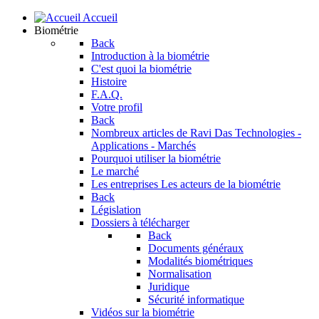
Accueil
Biométrie
Back
Introduction à la biométrie
C'est quoi la biométrie
Histoire
F.A.Q.
Votre profil
Back
Nombreux articles de Ravi Das
Technologies -
Applications - Marchés
Pourquoi utiliser la biométrie
Le marché
Les entreprises
Les acteurs de la biométrie
Back
Législation
Dossiers à télécharger
Back
Documents généraux
Modalités biométriques
Normalisation
Juridique
Sécurité informatique
Vidéos sur la biométrie