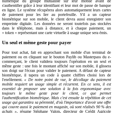
numérique du groupe mutualiste sur leur mobile avant de
s'authentifier grâce à leur identifiant et leur mot de passe de banque
en ligne. Le système récupérera alors automatiquement leurs cartes
de paiement pour les lier au portefeuille. S'il a un capteur
biométrique sur son mobile, le client devra aussi enregistrer son
empreinte digitale. Les données ne seront toutefois pas stockées
dans le téléphone, mais à distance, et à chaque paiement, un
« token » représentant une carte virtuelle à usage unique sera émis.
Un seul et même geste pour payer
Pour tout achat, fait en approchant son mobile d'un terminal de
paiement ou en cliquant sur le bouton Paylib ou Masterpass du e-
commerçant, le client validera toujours l'opération en un seul et
même geste : une fois le montant affiché sur son mobile, il glissera
son doigt sur l'écran pour valider le paiement. A défaut de capteur
biométrique, il tapera un code à quatre chiffres choisi lors de
l'enrôlement.
« De notre point de vue, le décollage du paiement
mobile requiert un usage simple et récurrent. En ce sens, il est
essentiel de proposer une solution à la fois ergonomique avec
toujours le même geste pour le client, ce que permet
l'authentification biométrique. Mais c'est ensuite la répétition de cet
usage qui garantira sa pérennité, d'où l'importance d'avoir une offre
qui couvre aussi le paiement en magasin, où sont réalisés 90 % des
achats »
, résume Stéphane Valois, directeur de Crédit Agricole