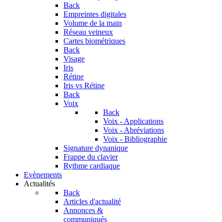
Back
Empreintes digitales
Volume de la main
Réseau veineux
Cartes biométriques
Back
Visage
Iris
Rétine
Iris vs Rétine
Back
Voix
Back
Voix - Applications
Voix - Abréviations
Voix - Bibliographie
Signature dynanique
Frappe du clavier
Rythme cardiaque
Evènements
Actualités
Back
Articles d'actualité
Annonces &
communiqués