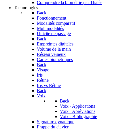
Comprendre la biométrie par Thalès
Technologies
Back
Fonctionnement
Modalités comparatif
Multimodalités
Unicité de passage
Back
Empreintes digitales
Volume de la main
Réseau veineux
Cartes biométriques
Back
Visage
Iris
Rétine
Iris vs Rétine
Back
Voix
Back
Voix - Applications
Voix - Abréviations
Voix - Bibliographie
Signature dynanique
Frappe du clavier