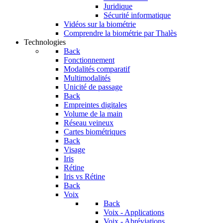
Juridique
Sécurité informatique
Vidéos sur la biométrie
Comprendre la biométrie par Thalès
Technologies
Back
Fonctionnement
Modalités comparatif
Multimodalités
Unicité de passage
Back
Empreintes digitales
Volume de la main
Réseau veineux
Cartes biométriques
Back
Visage
Iris
Rétine
Iris vs Rétine
Back
Voix
Back
Voix - Applications
Voix - Abréviations