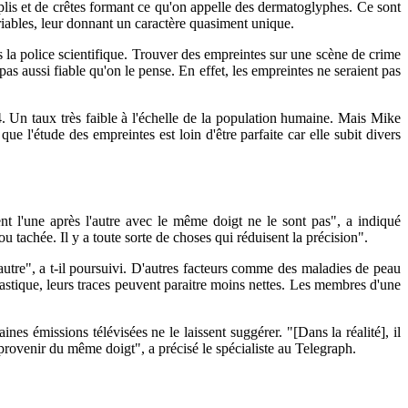
 plis et de crêtes formant ce qu'on appelle des dermatoglyphes. Ce sont
ariables, leur donnant un caractère quasiment unique.
ns la police scientifique. Trouver des empreintes sur une scène de crime
as aussi fiable qu'on le pense. En effet, les empreintes ne seraient pas
. Un taux très faible à l'échelle de la population humaine. Mais Mike
e l'étude des empreintes est loin d'être parfaite car elle subit divers
 l'une après l'autre avec le même doigt ne le sont pas", a indiqué
u tachée. Il y a toute sorte de choses qui réduisent la précision".
autre", a t-il poursuivi. D'autres facteurs comme des maladies de peau
lastique, leurs traces peuvent paraitre moins nettes. Les membres d'une
nes émissions télévisées ne le laissent suggérer. "[Dans la réalité], il
 provenir du même doigt", a précisé le spécialiste au Telegraph.