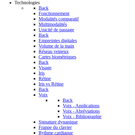
Technologies
Back
Fonctionnement
Modalités comparatif
Multimodalités
Unicité de passage
Back
Empreintes digitales
Volume de la main
Réseau veineux
Cartes biométriques
Back
Visage
Iris
Rétine
Iris vs Rétine
Back
Voix
Back
Voix - Applications
Voix - Abréviations
Voix - Bibliographie
Signature dynanique
Frappe du clavier
Rythme cardiaque