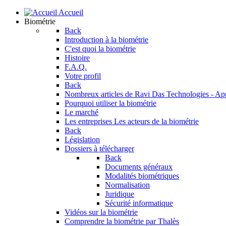
Accueil
Biométrie
Back
Introduction à la biométrie
C'est quoi la biométrie
Histoire
F.A.Q.
Votre profil
Back
Nombreux articles de Ravi Das
Technologies - Ap
Pourquoi utiliser la biométrie
Le marché
Les entreprises
Les acteurs de la biométrie
Back
Législation
Dossiers à télécharger
Back
Documents généraux
Modalités biométriques
Normalisation
Juridique
Sécurité informatique
Vidéos sur la biométrie
Comprendre la biométrie par Thalès