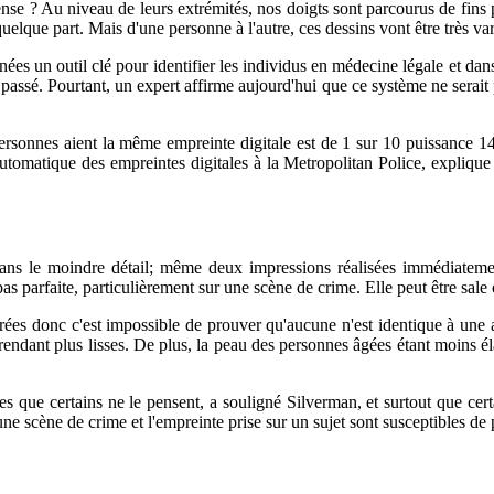
 pense ? Au niveau de leurs extrémités, nos doigts sont parcourus de fins
uelque part. Mais d'une personne à l'autre, ces dessins vont être très v
nées un outil clé pour identifier les individus en médecine légale et da
 passé. Pourtant, un expert affirme aujourd'hui que ce système ne serait p
rsonnes aient la même empreinte digitale est de 1 sur 10 puissance 14
omatique des empreintes digitales à la Metropolitan Police, explique qu
ans le moindre détail; même deux impressions réalisées immédiatement
as parfaite, particulièrement sur une scène de crime. Elle peut être sale o
strées donc c'est impossible de prouver qu'aucune n'est identique à une 
rendant plus lisses. De plus, la peau des personnes âgées étant moins é
es que certains ne le pensent, a souligné Silverman, et surtout que certai
ne scène de crime et l'empreinte prise sur un sujet sont susceptibles de