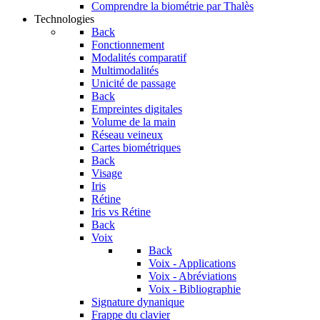
Comprendre la biométrie par Thalès
Technologies
Back
Fonctionnement
Modalités comparatif
Multimodalités
Unicité de passage
Back
Empreintes digitales
Volume de la main
Réseau veineux
Cartes biométriques
Back
Visage
Iris
Rétine
Iris vs Rétine
Back
Voix
Back
Voix - Applications
Voix - Abréviations
Voix - Bibliographie
Signature dynanique
Frappe du clavier