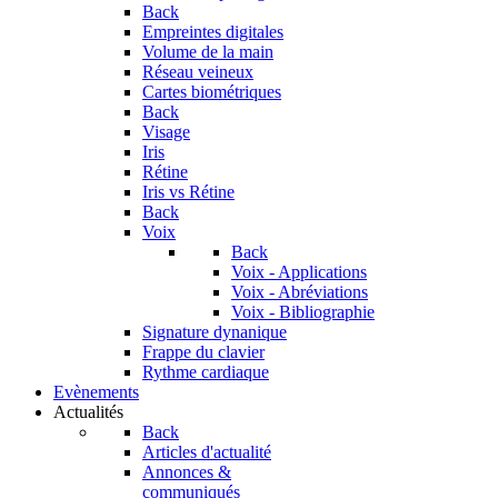
Back
Empreintes digitales
Volume de la main
Réseau veineux
Cartes biométriques
Back
Visage
Iris
Rétine
Iris vs Rétine
Back
Voix
Back
Voix - Applications
Voix - Abréviations
Voix - Bibliographie
Signature dynanique
Frappe du clavier
Rythme cardiaque
Evènements
Actualités
Back
Articles d'actualité
Annonces &
communiqués