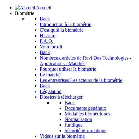
Accueil
Biométrie
Back
Introduction à la biométrie
C'est quoi la biométrie
Histoire
F.A.Q.
Votre profil
Back
Nombreux articles de Ravi Das
Technologies -
Applications - Marchés
Pourquoi utiliser la biométrie
Le marché
Les entreprises
Les acteurs de la biométrie
Back
Législation
Dossiers à télécharger
Back
Documents généraux
Modalités biométriques
Normalisation
Juridique
Sécurité informatique
Vidéos sur la biométrie