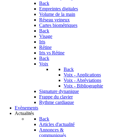
Back
Empreintes digitales
Volume de la main
Réseau veineux
Cartes biométriques
Back
Visage
Iris
Rétine
Iris vs Rétine
Back
Voix
Back
Voix - Applications
Voix - Abréviations
Voix - Bibliographie
Signature dynanique
Frappe du clavier
Rythme cardiaque
Evènements
Actualités
Back
Articles d'actualité
Annonces &
communiqués