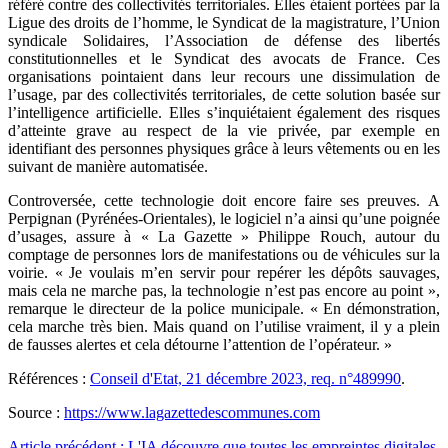
référé contre des collectivités territoriales. Elles étaient portées par la
Ligue des droits de l’homme, le Syndicat de la magistrature, l’Union
syndicale Solidaires, l’Association de défense des libertés
constitutionnelles et le Syndicat des avocats de France. Ces
organisations pointaient dans leur recours une dissimulation de
l’usage, par des collectivités territoriales, de cette solution basée sur
l’intelligence artificielle. Elles s’inquiétaient également des risques
d’atteinte grave au respect de la vie privée, par exemple en
identifiant des personnes physiques grâce à leurs vêtements ou en les
suivant de manière automatisée.
Controversée, cette technologie doit encore faire ses preuves. A
Perpignan (Pyrénées-Orientales), le logiciel n’a ainsi qu’une poignée
d’usages, assure à « La Gazette » Philippe Rouch, autour du
comptage de personnes lors de manifestations ou de véhicules sur la
voirie. « Je voulais m’en servir pour repérer les dépôts sauvages,
mais cela ne marche pas, la technologie n’est pas encore au point »,
remarque le directeur de la police municipale. « En démonstration,
cela marche très bien. Mais quand on l’utilise vraiment, il y a plein
de fausses alertes et cela détourne l’attention de l’opérateur. »
Références :
Conseil d'Etat, 21 décembre 2023, req. n°489990
.
Source :
https://www.lagazettedescommunes.com
Article précédent : L'IA découvre que toutes les empreintes digitales