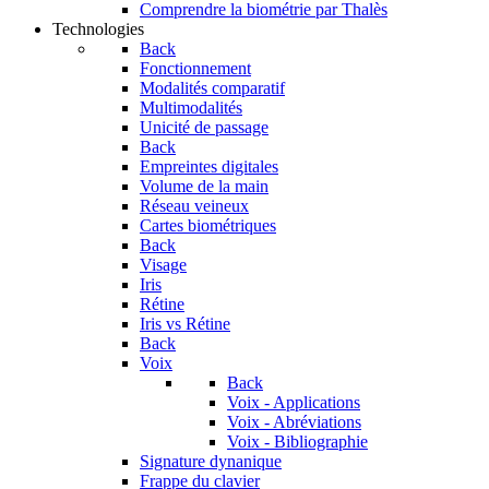
Comprendre la biométrie par Thalès
Technologies
Back
Fonctionnement
Modalités comparatif
Multimodalités
Unicité de passage
Back
Empreintes digitales
Volume de la main
Réseau veineux
Cartes biométriques
Back
Visage
Iris
Rétine
Iris vs Rétine
Back
Voix
Back
Voix - Applications
Voix - Abréviations
Voix - Bibliographie
Signature dynanique
Frappe du clavier