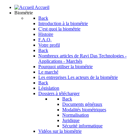
Accueil
Biométrie
Back
Introduction à la biométrie
C'est quoi la biométrie
Histoire
F.A.Q.
Votre profil
Back
Nombreux articles de Ravi Das
Technologies -
Applications - Marchés
Pourquoi utiliser la biométrie
Le marché
Les entreprises
Les acteurs de la biométrie
Back
Législation
Dossiers à télécharger
Back
Documents généraux
Modalités biométriques
Normalisation
Juridique
Sécurité informatique
Vidéos sur la biométrie