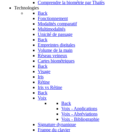
Comprendre la biométrie par Thalès
Technologies
Back
Fonctionnement
Modalités comparatif
Multimodalités
Unicité de passage
Back
Empreintes digitales
Volume de la main
Réseau veineux
Cartes biométriques
Back
Visage
Iris
Rétine
Iris vs Rétine
Back
Voix
Back
Voix - Applications
Voix - Abréviations
Voix - Bibliographie
Signature dynanique
Frappe du clavier