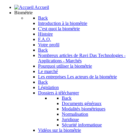
Accueil
Biométrie
Back
Introduction à la biométrie
C'est quoi la biométrie
Histoire
F.A.Q.
Votre profil
Back
Nombreux articles de Ravi Das
Technologies -
Applications - Marchés
Pourquoi utiliser la biométrie
Le marché
Les entreprises
Les acteurs de la biométrie
Back
Législation
Dossiers à télécharger
Back
Documents généraux
Modalités biométriques
Normalisation
Juridique
Sécurité informatique
Vidéos sur la biométrie