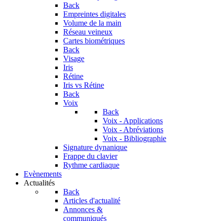
Back
Empreintes digitales
Volume de la main
Réseau veineux
Cartes biométriques
Back
Visage
Iris
Rétine
Iris vs Rétine
Back
Voix
Back
Voix - Applications
Voix - Abréviations
Voix - Bibliographie
Signature dynanique
Frappe du clavier
Rythme cardiaque
Evènements
Actualités
Back
Articles d'actualité
Annonces &
communiqués