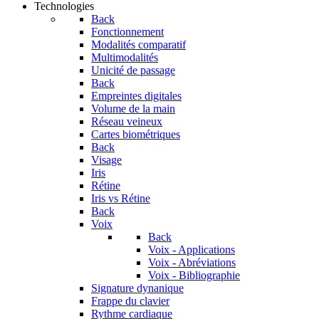
Technologies
Back
Fonctionnement
Modalités comparatif
Multimodalités
Unicité de passage
Back
Empreintes digitales
Volume de la main
Réseau veineux
Cartes biométriques
Back
Visage
Iris
Rétine
Iris vs Rétine
Back
Voix
Back
Voix - Applications
Voix - Abréviations
Voix - Bibliographie
Signature dynanique
Frappe du clavier
Rythme cardiaque