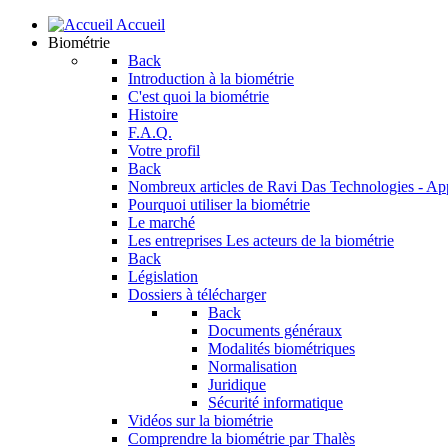
Accueil
Biométrie
Back
Introduction à la biométrie
C'est quoi la biométrie
Histoire
F.A.Q.
Votre profil
Back
Nombreux articles de Ravi Das
Technologies - Ap
Pourquoi utiliser la biométrie
Le marché
Les entreprises
Les acteurs de la biométrie
Back
Législation
Dossiers à télécharger
Back
Documents généraux
Modalités biométriques
Normalisation
Juridique
Sécurité informatique
Vidéos sur la biométrie
Comprendre la biométrie par Thalès