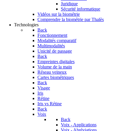
Juridique
Sécurité informatique
Vidéos sur la biométrie
Comprendre la biométrie par Thalès
Technologies
Back
Fonctionnement
Modalités comparatif
Multimodalités
Unicité de passage
Back
Empreintes digitales
Volume de la main
Réseau veineux
Cartes biométriques
Back
Visage
Iris
Rétine
Iris vs Rétine
Back
Voix
Back
Voix - Applications
Voix - Abréviations