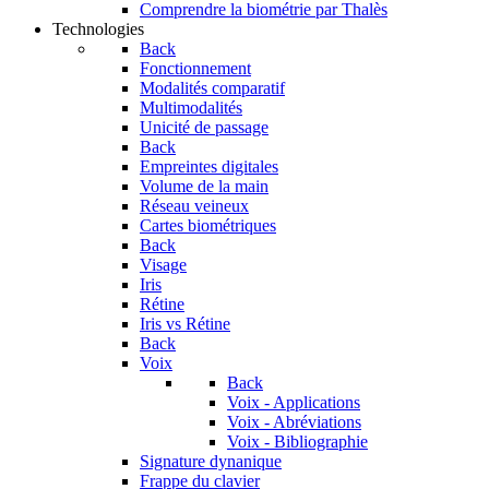
Comprendre la biométrie par Thalès
Technologies
Back
Fonctionnement
Modalités comparatif
Multimodalités
Unicité de passage
Back
Empreintes digitales
Volume de la main
Réseau veineux
Cartes biométriques
Back
Visage
Iris
Rétine
Iris vs Rétine
Back
Voix
Back
Voix - Applications
Voix - Abréviations
Voix - Bibliographie
Signature dynanique
Frappe du clavier