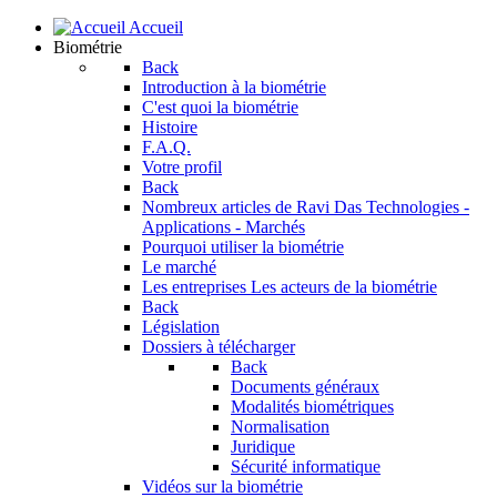
Accueil
Biométrie
Back
Introduction à la biométrie
C'est quoi la biométrie
Histoire
F.A.Q.
Votre profil
Back
Nombreux articles de Ravi Das
Technologies -
Applications - Marchés
Pourquoi utiliser la biométrie
Le marché
Les entreprises
Les acteurs de la biométrie
Back
Législation
Dossiers à télécharger
Back
Documents généraux
Modalités biométriques
Normalisation
Juridique
Sécurité informatique
Vidéos sur la biométrie