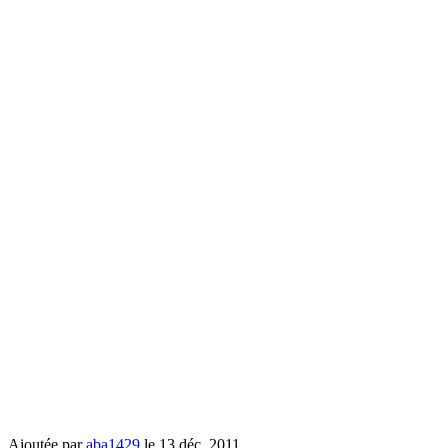
Ajoutée par
aba1429
le 13 déc. 2011