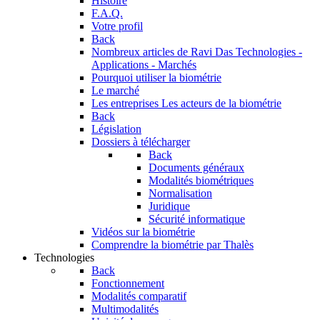
Histoire
F.A.Q.
Votre profil
Back
Nombreux articles de Ravi Das
Technologies -
Applications - Marchés
Pourquoi utiliser la biométrie
Le marché
Les entreprises
Les acteurs de la biométrie
Back
Législation
Dossiers à télécharger
Back
Documents généraux
Modalités biométriques
Normalisation
Juridique
Sécurité informatique
Vidéos sur la biométrie
Comprendre la biométrie par Thalès
Technologies
Back
Fonctionnement
Modalités comparatif
Multimodalités