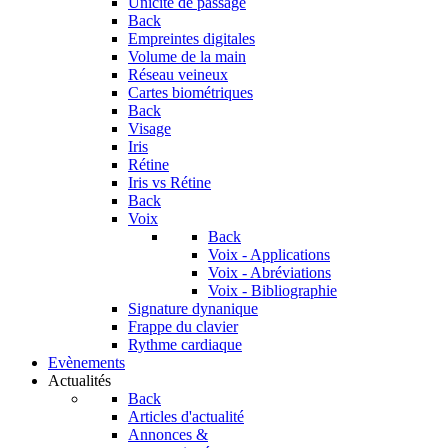
Unicité de passage
Back
Empreintes digitales
Volume de la main
Réseau veineux
Cartes biométriques
Back
Visage
Iris
Rétine
Iris vs Rétine
Back
Voix
Back
Voix - Applications
Voix - Abréviations
Voix - Bibliographie
Signature dynanique
Frappe du clavier
Rythme cardiaque
Evènements
Actualités
Back
Articles d'actualité
Annonces &