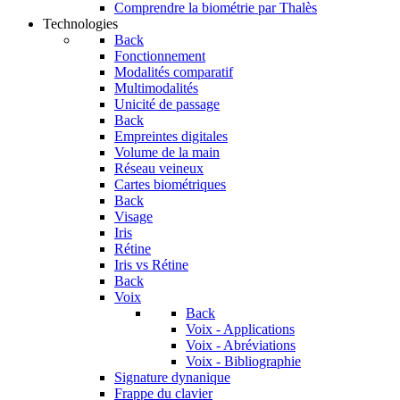
Comprendre la biométrie par Thalès
Technologies
Back
Fonctionnement
Modalités comparatif
Multimodalités
Unicité de passage
Back
Empreintes digitales
Volume de la main
Réseau veineux
Cartes biométriques
Back
Visage
Iris
Rétine
Iris vs Rétine
Back
Voix
Back
Voix - Applications
Voix - Abréviations
Voix - Bibliographie
Signature dynanique
Frappe du clavier