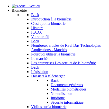
Accueil
Biométrie
Back
Introduction à la biométrie
C'est quoi la biométrie
Histoire
F.A.Q.
Votre profil
Back
Nombreux articles de Ravi Das
Technologies -
Applications - Marchés
Pourquoi utiliser la biométrie
Le marché
Les entreprises
Les acteurs de la biométrie
Back
Législation
Dossiers à télécharger
Back
Documents généraux
Modalités biométriques
Normalisation
Juridique
Sécurité informatique
Vidéos sur la biométrie