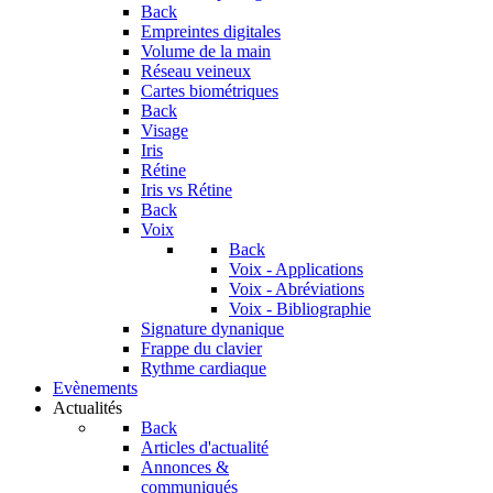
Back
Empreintes digitales
Volume de la main
Réseau veineux
Cartes biométriques
Back
Visage
Iris
Rétine
Iris vs Rétine
Back
Voix
Back
Voix - Applications
Voix - Abréviations
Voix - Bibliographie
Signature dynanique
Frappe du clavier
Rythme cardiaque
Evènements
Actualités
Back
Articles d'actualité
Annonces &
communiqués