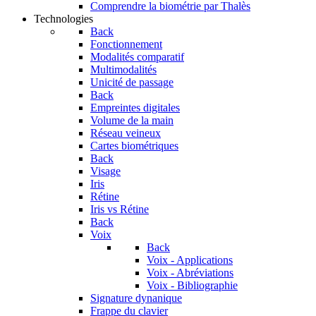
Comprendre la biométrie par Thalès
Technologies
Back
Fonctionnement
Modalités comparatif
Multimodalités
Unicité de passage
Back
Empreintes digitales
Volume de la main
Réseau veineux
Cartes biométriques
Back
Visage
Iris
Rétine
Iris vs Rétine
Back
Voix
Back
Voix - Applications
Voix - Abréviations
Voix - Bibliographie
Signature dynanique
Frappe du clavier