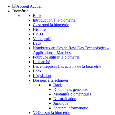
Accueil
Biométrie
Back
Introduction à la biométrie
C'est quoi la biométrie
Histoire
F.A.Q.
Votre profil
Back
Nombreux articles de Ravi Das
Technologies -
Applications - Marchés
Pourquoi utiliser la biométrie
Le marché
Les entreprises
Les acteurs de la biométrie
Back
Législation
Dossiers à télécharger
Back
Documents généraux
Modalités biométriques
Normalisation
Juridique
Sécurité informatique
Vidéos sur la biométrie