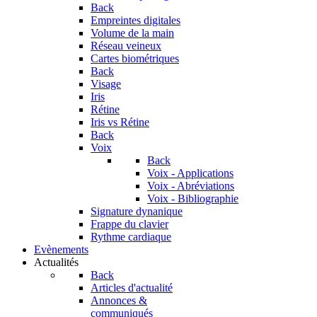
Back
Empreintes digitales
Volume de la main
Réseau veineux
Cartes biométriques
Back
Visage
Iris
Rétine
Iris vs Rétine
Back
Voix
Back
Voix - Applications
Voix - Abréviations
Voix - Bibliographie
Signature dynanique
Frappe du clavier
Rythme cardiaque
Evènements
Actualités
Back
Articles d'actualité
Annonces &
communiqués