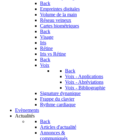
Back
Empreintes digitales
Volume de la main
Réseau veineux
Cartes biométriques
Back
Visage
Iris
Rétine
Iris vs Rétine
Back
Voix
Back
Voix - Applications
Voix - Abréviations
Voix - Bibliographie
Signature dynanique
Frappe du clavier
Rythme cardiaque
Evènements
Actualités
Back
Articles d'actualité
Annonces &
communiqués