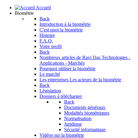
Accueil
Biométrie
Back
Introduction à la biométrie
C'est quoi la biométrie
Histoire
F.A.Q.
Votre profil
Back
Nombreux articles de Ravi Das
Technologies -
Applications - Marchés
Pourquoi utiliser la biométrie
Le marché
Les entreprises
Les acteurs de la biométrie
Back
Législation
Dossiers à télécharger
Back
Documents généraux
Modalités biométriques
Normalisation
Juridique
Sécurité informatique
Vidéos sur la biométrie