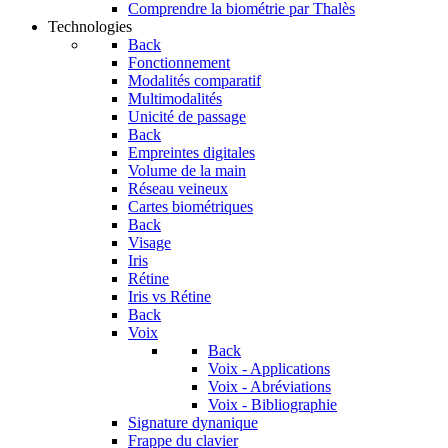
Comprendre la biométrie par Thalès
Technologies
Back
Fonctionnement
Modalités comparatif
Multimodalités
Unicité de passage
Back
Empreintes digitales
Volume de la main
Réseau veineux
Cartes biométriques
Back
Visage
Iris
Rétine
Iris vs Rétine
Back
Voix
Back
Voix - Applications
Voix - Abréviations
Voix - Bibliographie
Signature dynanique
Frappe du clavier