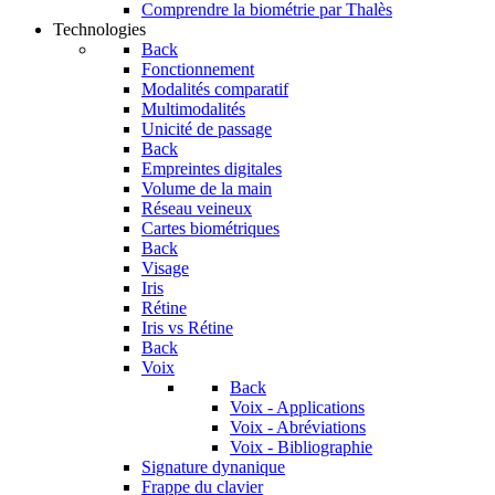
Comprendre la biométrie par Thalès
Technologies
Back
Fonctionnement
Modalités comparatif
Multimodalités
Unicité de passage
Back
Empreintes digitales
Volume de la main
Réseau veineux
Cartes biométriques
Back
Visage
Iris
Rétine
Iris vs Rétine
Back
Voix
Back
Voix - Applications
Voix - Abréviations
Voix - Bibliographie
Signature dynanique
Frappe du clavier