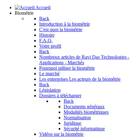
Accueil
Biométrie
Back
Introduction à la biométrie
C'est quoi la biométrie
Histoire
F.A.Q.
Votre profil
Back
Nombreux articles de Ravi Das
Technologies -
Applications - Marchés
Pourquoi utiliser la biométrie
Le marché
Les entreprises
Les acteurs de la biométrie
Back
Législation
Dossiers à télécharger
Back
Documents généraux
Modalités biométriques
Normalisation
Juridique
Sécurité informatique
Vidéos sur la biométrie