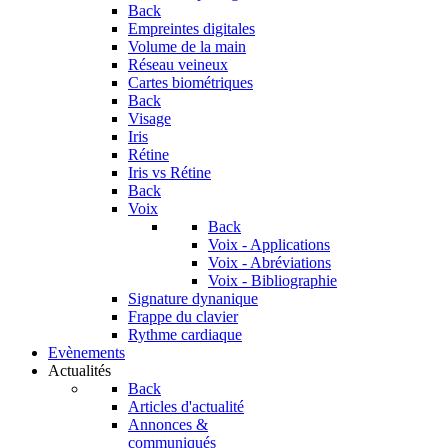
Back
Empreintes digitales
Volume de la main
Réseau veineux
Cartes biométriques
Back
Visage
Iris
Rétine
Iris vs Rétine
Back
Voix
Back
Voix - Applications
Voix - Abréviations
Voix - Bibliographie
Signature dynanique
Frappe du clavier
Rythme cardiaque
Evènements
Actualités
Back
Articles d'actualité
Annonces &
communiqués