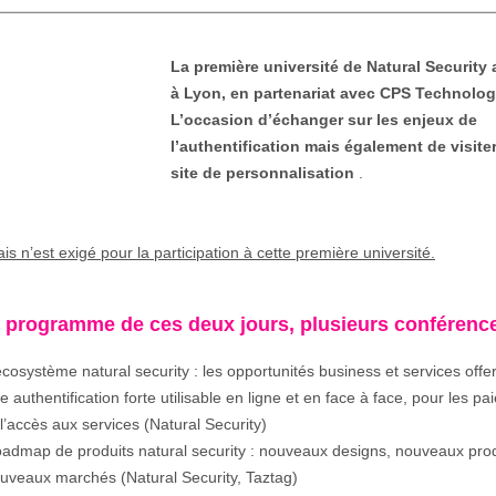
La première université de Natural Security 
à Lyon, en partenariat avec CPS Technolog
L’occasion d’échanger sur les enjeux de
l’authentification mais également de visite
site de personnalisation
.
is n’est exigé pour la participation à cette première université.
 programme de ces deux jours, plusieurs conférence
écosystème natural security : les opportunités business et services offe
e authentification forte utilisable en ligne et en face à face, pour les p
 l’accès aux services (Natural Security)
admap de produits natural security : nouveaux designs, nouveaux prod
uveaux marchés (Natural Security, Taztag)