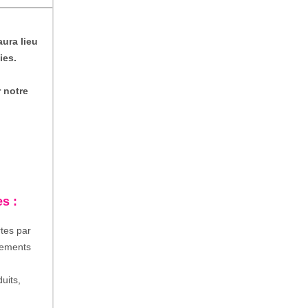
aura lieu
ies.
r notre
s :
rtes par
aiements
uits,