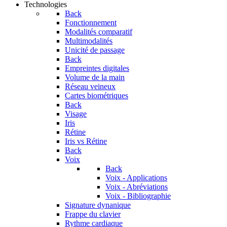
Technologies
Back
Fonctionnement
Modalités comparatif
Multimodalités
Unicité de passage
Back
Empreintes digitales
Volume de la main
Réseau veineux
Cartes biométriques
Back
Visage
Iris
Rétine
Iris vs Rétine
Back
Voix
Back
Voix - Applications
Voix - Abréviations
Voix - Bibliographie
Signature dynanique
Frappe du clavier
Rythme cardiaque