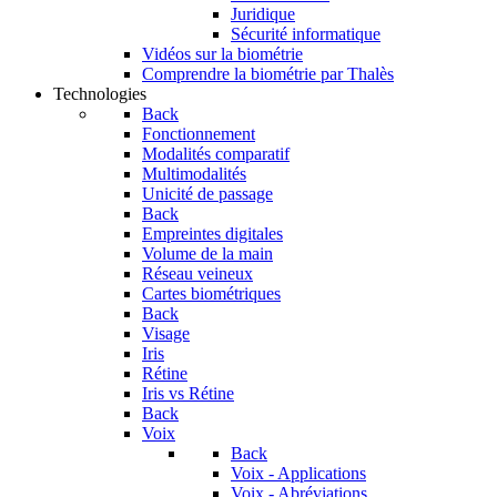
Juridique
Sécurité informatique
Vidéos sur la biométrie
Comprendre la biométrie par Thalès
Technologies
Back
Fonctionnement
Modalités comparatif
Multimodalités
Unicité de passage
Back
Empreintes digitales
Volume de la main
Réseau veineux
Cartes biométriques
Back
Visage
Iris
Rétine
Iris vs Rétine
Back
Voix
Back
Voix - Applications
Voix - Abréviations