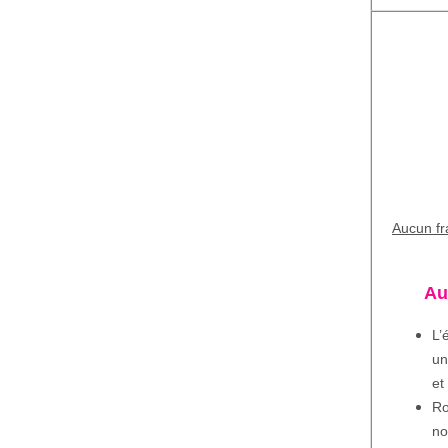
Aucun fra
Au
L’
un
et
Ro
no