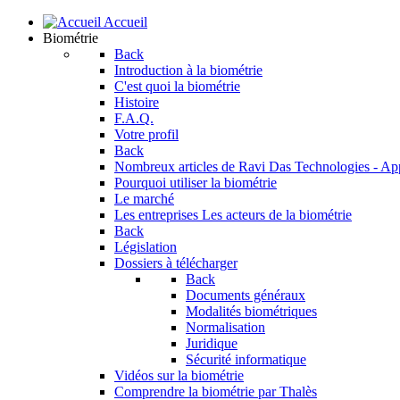
Accueil
Biométrie
Back
Introduction à la biométrie
C'est quoi la biométrie
Histoire
F.A.Q.
Votre profil
Back
Nombreux articles de Ravi Das
Technologies - Ap
Pourquoi utiliser la biométrie
Le marché
Les entreprises
Les acteurs de la biométrie
Back
Législation
Dossiers à télécharger
Back
Documents généraux
Modalités biométriques
Normalisation
Juridique
Sécurité informatique
Vidéos sur la biométrie
Comprendre la biométrie par Thalès