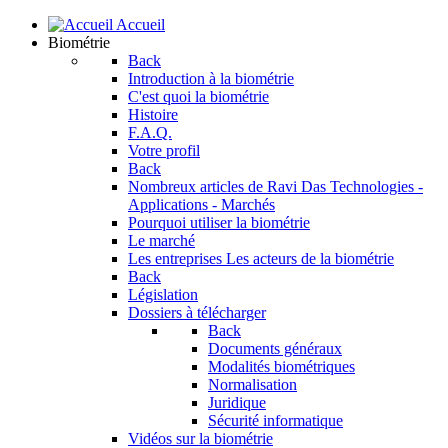
Accueil
Biométrie
Back
Introduction à la biométrie
C'est quoi la biométrie
Histoire
F.A.Q.
Votre profil
Back
Nombreux articles de Ravi Das
Technologies -
Applications - Marchés
Pourquoi utiliser la biométrie
Le marché
Les entreprises
Les acteurs de la biométrie
Back
Législation
Dossiers à télécharger
Back
Documents généraux
Modalités biométriques
Normalisation
Juridique
Sécurité informatique
Vidéos sur la biométrie