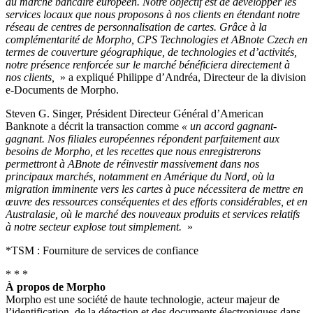
au marché bancaire européen. Notre objectif est de développer les
services locaux que nous proposons à nos clients en étendant notre
réseau de centres de personnalisation de cartes. Grâce à la
complémentarité de Morpho, CPS Technologies et ABnote Czech en
termes de couverture géographique, de technologies et d’activités,
notre présence renforcée sur le marché bénéficiera directement à
nos clients,
» a expliqué Philippe d’Andréa, Directeur de la division
e-Documents de Morpho.
Steven G. Singer, Président Directeur Général d’American
Banknote a décrit la transaction comme
« un accord gagnant-
gagnant. Nos filiales européennes répondent parfaitement aux
besoins de Morpho, et les recettes que nous enregistrerons
permettront à ABnote de réinvestir massivement dans nos
principaux marchés, notamment en Amérique du Nord, où la
migration imminente vers les cartes à puce nécessitera de mettre en
œuvre des ressources conséquentes et des efforts considérables, et en
Australasie, où le marché des nouveaux produits et services relatifs
à notre secteur explose tout simplement.
»
*TSM : Fourniture de services de confiance
* * *
À propos de Morpho
Morpho est une société de haute technologie, acteur majeur de
l’identification, de la détection et des documents électroniques dans