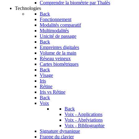
Comprendre la biométrie par Thalès
Technologies
Back
Fonctionnement
Modalités comparatif
Multimodalités
Unicité de passage
Back
Empreintes digitales
Volume de la main
Réseau veineux
Cartes biométriques
Back
Visage
Iris
Rétine
Iris vs Rétine
Back
Voix
Back
Voix - Applications
Voix - Abréviations
Voix - Bibliographie
Signature dynanique
Frappe du clavier