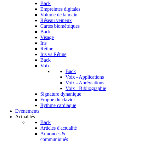
Back
Empreintes digitales
Volume de la main
Réseau veineux
Cartes biométriques
Back
Visage
Iris
Rétine
Iris vs Rétine
Back
Voix
Back
Voix - Applications
Voix - Abréviations
Voix - Bibliographie
Signature dynanique
Frappe du clavier
Rythme cardiaque
Evènements
Actualités
Back
Articles d'actualité
Annonces &
communiqués