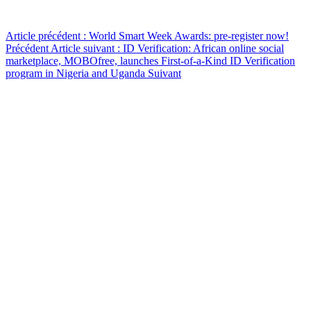
Article précédent : World Smart Week Awards: pre-register now!
Précédent
Article suivant : ID Verification: African online social
marketplace, MOBOfree, launches First-of-a-Kind ID Verification
program in Nigeria and Uganda
Suivant