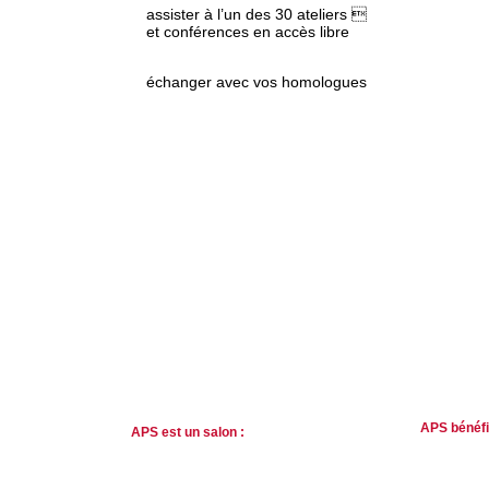
assister à l’un des 30 ateliers 
et conférences en accès libre
échanger avec vos homologues
35 fournisseurs
des innovations remarquées
exposeront pour 
par notre comité d’experts
la première fois sur APS
à découvrir début septembre
APS bénéfic
APS est un salon :