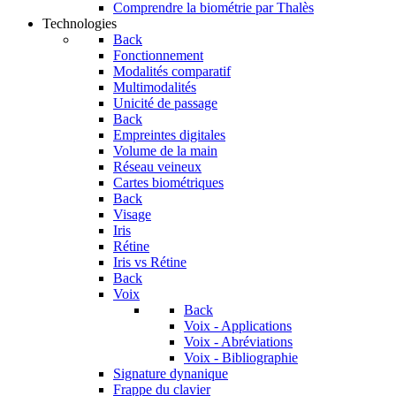
Comprendre la biométrie par Thalès
Technologies
Back
Fonctionnement
Modalités comparatif
Multimodalités
Unicité de passage
Back
Empreintes digitales
Volume de la main
Réseau veineux
Cartes biométriques
Back
Visage
Iris
Rétine
Iris vs Rétine
Back
Voix
Back
Voix - Applications
Voix - Abréviations
Voix - Bibliographie
Signature dynanique
Frappe du clavier