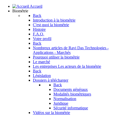
Accueil
Biométrie
Back
Introduction à la biométrie
C'est quoi la biométrie
Histoire
F.A.Q.
Votre profil
Back
Nombreux articles de Ravi Das
Technologies -
Applications - Marchés
Pourquoi utiliser la biométrie
Le marché
Les entreprises
Les acteurs de la biométrie
Back
Législation
Dossiers à télécharger
Back
Documents généraux
Modalités biométriques
Normalisation
Juridique
Sécurité informatique
Vidéos sur la biométrie