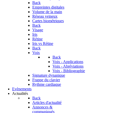
Back
Empreintes digitales
Volume de la main
Réseau veineux
Cartes biométriques
Back
Visage
Iris
Rétine
Iris vs Rétine
Back
Voix
Back
Voix - Applications
Voix - Abréviations
Voix - Bibliographie
Signature dynanique
Frappe du clavier
Rythme cardiaque
Evènements
Actualités
Back
Articles d'actualité
Annonces &
communiqués