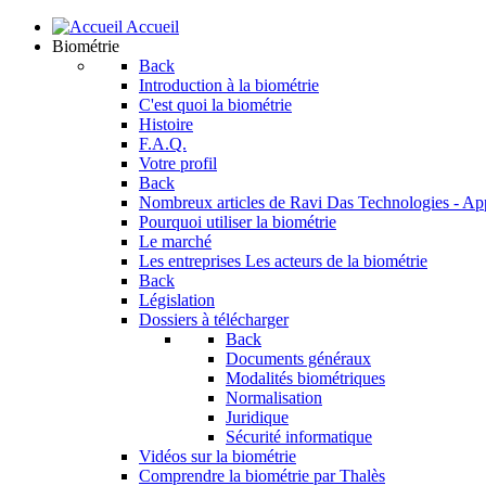
Accueil
Biométrie
Back
Introduction à la biométrie
C'est quoi la biométrie
Histoire
F.A.Q.
Votre profil
Back
Nombreux articles de Ravi Das
Technologies - Ap
Pourquoi utiliser la biométrie
Le marché
Les entreprises
Les acteurs de la biométrie
Back
Législation
Dossiers à télécharger
Back
Documents généraux
Modalités biométriques
Normalisation
Juridique
Sécurité informatique
Vidéos sur la biométrie
Comprendre la biométrie par Thalès