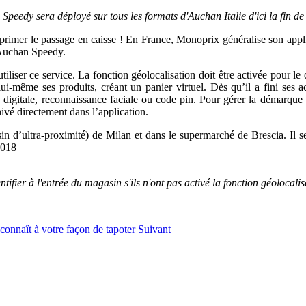
Speedy sera déployé sur tous les formats d'Auchan Italie d'ici la fin de 
pprimer le passage en caisse ! En France, Monoprix généralise son appl
é Auchan Speedy.
liser ce service. La fonction géolocalisation doit être activée pour le 
-même ses produits, créant un panier virtuel. Dès qu’il a fini ses ach
e digitale, reconnaissance faciale ou code pin. Pour gérer la démarque 
chivé directement dans l’application.
’ultra-proximité) de Milan et dans le supermarché de Brescia. Il ser
2018
entifier à l'entrée du magasin s'ils n'ont pas activé la fonction géolocali
connaît à votre façon de tapoter
Suivant