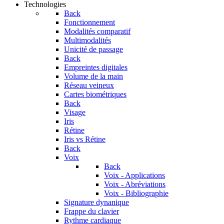
Technologies
Back
Fonctionnement
Modalités comparatif
Multimodalités
Unicité de passage
Back
Empreintes digitales
Volume de la main
Réseau veineux
Cartes biométriques
Back
Visage
Iris
Rétine
Iris vs Rétine
Back
Voix
Back
Voix - Applications
Voix - Abréviations
Voix - Bibliographie
Signature dynanique
Frappe du clavier
Rythme cardiaque