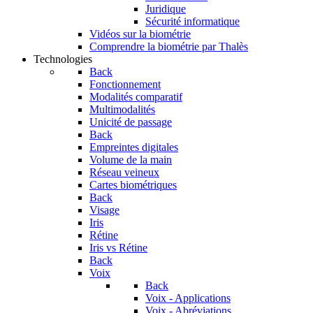
Juridique
Sécurité informatique
Vidéos sur la biométrie
Comprendre la biométrie par Thalès
Technologies
Back
Fonctionnement
Modalités comparatif
Multimodalités
Unicité de passage
Back
Empreintes digitales
Volume de la main
Réseau veineux
Cartes biométriques
Back
Visage
Iris
Rétine
Iris vs Rétine
Back
Voix
Back
Voix - Applications
Voix - Abréviations