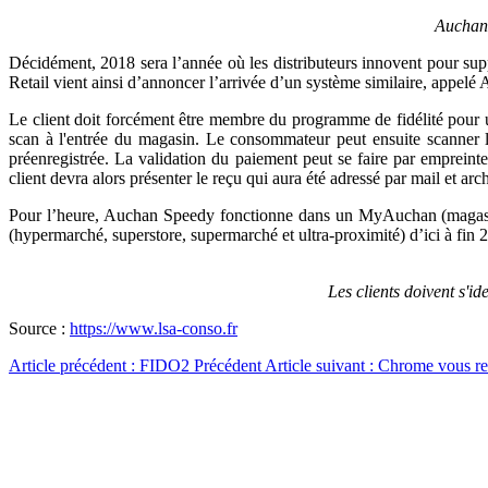
Auchan 
Décidément, 2018 sera l’année où les distributeurs innovent pour su
Retail vient ainsi d’annoncer l’arrivée d’un système similaire, appel
Le client doit forcément être membre du programme de fidélité pour uti
scan à l'entrée du magasin. Le consommateur peut ensuite scanner lui
préenregistrée. La validation du paiement peut se faire par empreint
client devra alors présenter le reçu qui aura été adressé par mail et ar
Pour l’heure, Auchan Speedy fonctionne dans un MyAuchan (magasin d
(hypermarché, superstore, supermarché et ultra-proximité) d’ici à fin 
Les clients doivent s'id
Source :
https://www.lsa-conso.fr
Article précédent : FIDO2
Précédent
Article suivant : Chrome vous re