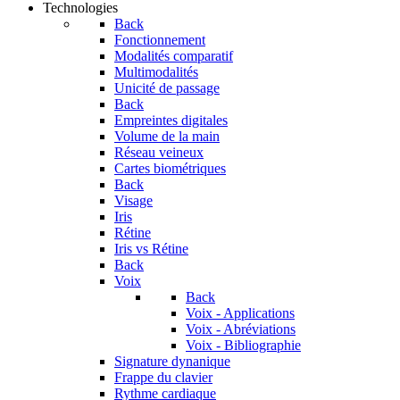
Technologies
Back
Fonctionnement
Modalités comparatif
Multimodalités
Unicité de passage
Back
Empreintes digitales
Volume de la main
Réseau veineux
Cartes biométriques
Back
Visage
Iris
Rétine
Iris vs Rétine
Back
Voix
Back
Voix - Applications
Voix - Abréviations
Voix - Bibliographie
Signature dynanique
Frappe du clavier
Rythme cardiaque