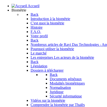
Accueil
Biométrie
Back
Introduction à la biométrie
C'est quoi la biométrie
Histoire
F.A.Q.
Votre profil
Back
Nombreux articles de Ravi Das
Technologies - Ap
Pourquoi utiliser la biométrie
Le marché
Les entreprises
Les acteurs de la biométrie
Back
Législation
Dossiers à télécharger
Back
Documents généraux
Modalités biométriques
Normalisation
Juridique
Sécurité informatique
Vidéos sur la biométrie
Comprendre la biométrie par Thalès