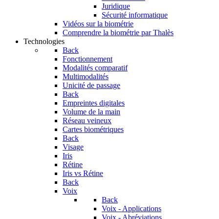
Juridique
Sécurité informatique
Vidéos sur la biométrie
Comprendre la biométrie par Thalès
Technologies
Back
Fonctionnement
Modalités comparatif
Multimodalités
Unicité de passage
Back
Empreintes digitales
Volume de la main
Réseau veineux
Cartes biométriques
Back
Visage
Iris
Rétine
Iris vs Rétine
Back
Voix
Back
Voix - Applications
Voix - Abréviations