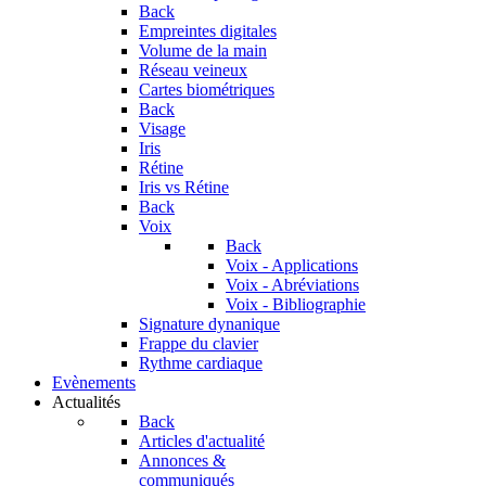
Back
Empreintes digitales
Volume de la main
Réseau veineux
Cartes biométriques
Back
Visage
Iris
Rétine
Iris vs Rétine
Back
Voix
Back
Voix - Applications
Voix - Abréviations
Voix - Bibliographie
Signature dynanique
Frappe du clavier
Rythme cardiaque
Evènements
Actualités
Back
Articles d'actualité
Annonces &
communiqués