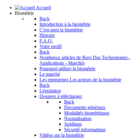
Accueil
Biométrie
Back
Introduction à la biométrie
C'est quoi la biométrie
Histoire
F.A.Q.
Votre profil
Back
Nombreux articles de Ravi Das
Technologies -
Applications - Marchés
Pourquoi utiliser la biométrie
Le marché
Les entreprises
Les acteurs de la biométrie
Back
Législation
Dossiers à télécharger
Back
Documents généraux
Modalités biométriques
Normalisation
Juridique
Sécurité informatique
Vidéos sur la biométrie