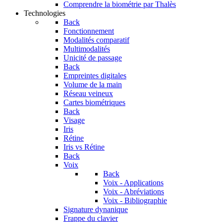
Comprendre la biométrie par Thalès
Technologies
Back
Fonctionnement
Modalités comparatif
Multimodalités
Unicité de passage
Back
Empreintes digitales
Volume de la main
Réseau veineux
Cartes biométriques
Back
Visage
Iris
Rétine
Iris vs Rétine
Back
Voix
Back
Voix - Applications
Voix - Abréviations
Voix - Bibliographie
Signature dynanique
Frappe du clavier