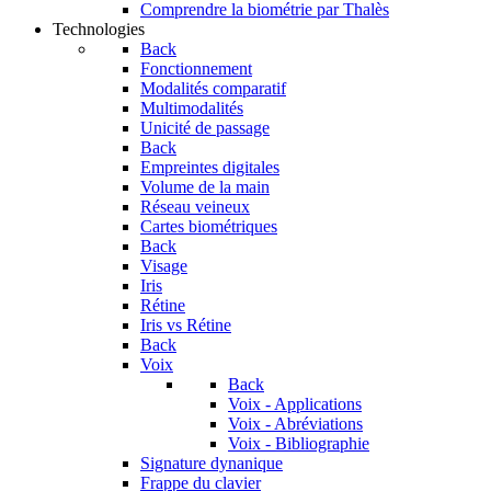
Comprendre la biométrie par Thalès
Technologies
Back
Fonctionnement
Modalités comparatif
Multimodalités
Unicité de passage
Back
Empreintes digitales
Volume de la main
Réseau veineux
Cartes biométriques
Back
Visage
Iris
Rétine
Iris vs Rétine
Back
Voix
Back
Voix - Applications
Voix - Abréviations
Voix - Bibliographie
Signature dynanique
Frappe du clavier