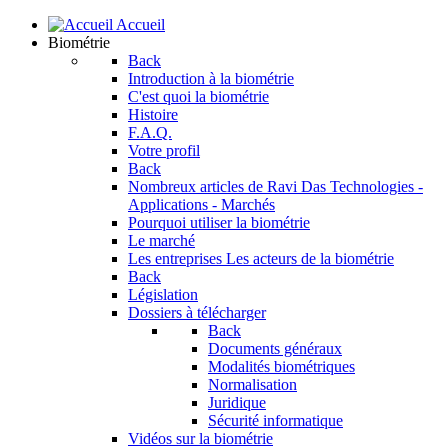
Accueil
Biométrie
Back
Introduction à la biométrie
C'est quoi la biométrie
Histoire
F.A.Q.
Votre profil
Back
Nombreux articles de Ravi Das
Technologies -
Applications - Marchés
Pourquoi utiliser la biométrie
Le marché
Les entreprises
Les acteurs de la biométrie
Back
Législation
Dossiers à télécharger
Back
Documents généraux
Modalités biométriques
Normalisation
Juridique
Sécurité informatique
Vidéos sur la biométrie