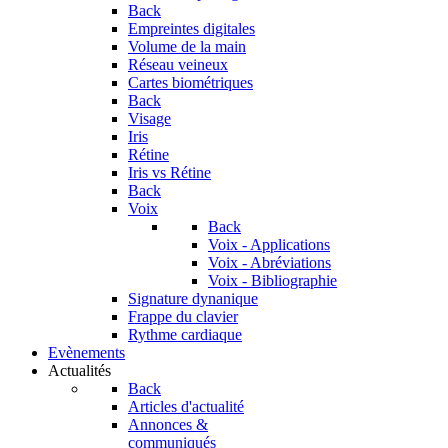
Back
Empreintes digitales
Volume de la main
Réseau veineux
Cartes biométriques
Back
Visage
Iris
Rétine
Iris vs Rétine
Back
Voix
Back
Voix - Applications
Voix - Abréviations
Voix - Bibliographie
Signature dynanique
Frappe du clavier
Rythme cardiaque
Evènements
Actualités
Back
Articles d'actualité
Annonces &
communiqués