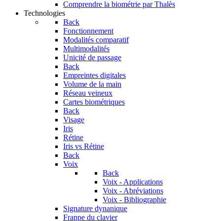
Comprendre la biométrie par Thalès
Technologies
Back
Fonctionnement
Modalités comparatif
Multimodalités
Unicité de passage
Back
Empreintes digitales
Volume de la main
Réseau veineux
Cartes biométriques
Back
Visage
Iris
Rétine
Iris vs Rétine
Back
Voix
Back
Voix - Applications
Voix - Abréviations
Voix - Bibliographie
Signature dynanique
Frappe du clavier