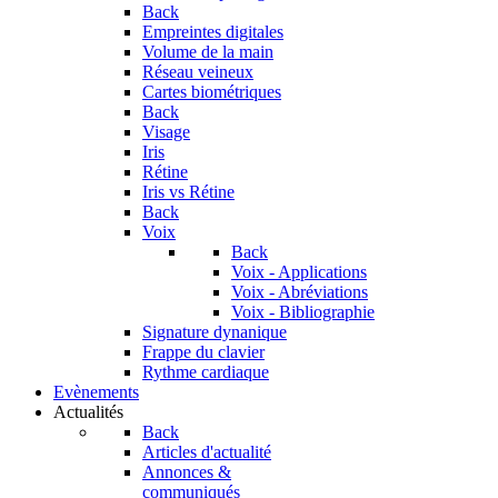
Back
Empreintes digitales
Volume de la main
Réseau veineux
Cartes biométriques
Back
Visage
Iris
Rétine
Iris vs Rétine
Back
Voix
Back
Voix - Applications
Voix - Abréviations
Voix - Bibliographie
Signature dynanique
Frappe du clavier
Rythme cardiaque
Evènements
Actualités
Back
Articles d'actualité
Annonces &
communiqués