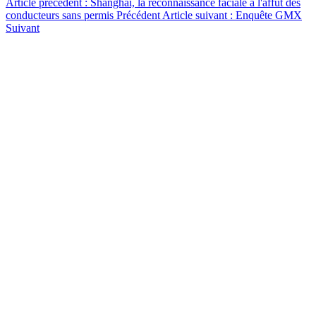
Article précédent : Shanghai, la reconnaissance faciale à l'affût des
conducteurs sans permis
Précédent
Article suivant : Enquête GMX
Suivant