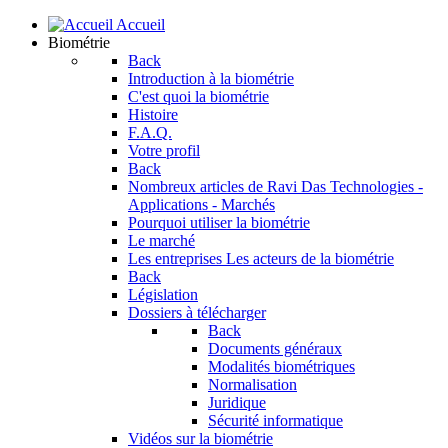
Accueil
Biométrie
Back
Introduction à la biométrie
C'est quoi la biométrie
Histoire
F.A.Q.
Votre profil
Back
Nombreux articles de Ravi Das
Technologies -
Applications - Marchés
Pourquoi utiliser la biométrie
Le marché
Les entreprises
Les acteurs de la biométrie
Back
Législation
Dossiers à télécharger
Back
Documents généraux
Modalités biométriques
Normalisation
Juridique
Sécurité informatique
Vidéos sur la biométrie