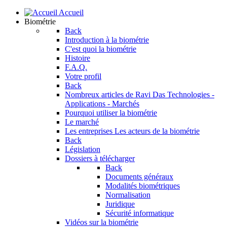
Accueil
Biométrie
Back
Introduction à la biométrie
C'est quoi la biométrie
Histoire
F.A.Q.
Votre profil
Back
Nombreux articles de Ravi Das
Technologies -
Applications - Marchés
Pourquoi utiliser la biométrie
Le marché
Les entreprises
Les acteurs de la biométrie
Back
Législation
Dossiers à télécharger
Back
Documents généraux
Modalités biométriques
Normalisation
Juridique
Sécurité informatique
Vidéos sur la biométrie