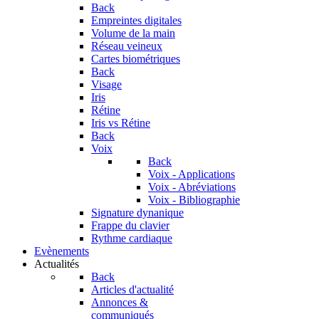
Back
Empreintes digitales
Volume de la main
Réseau veineux
Cartes biométriques
Back
Visage
Iris
Rétine
Iris vs Rétine
Back
Voix
Back
Voix - Applications
Voix - Abréviations
Voix - Bibliographie
Signature dynanique
Frappe du clavier
Rythme cardiaque
Evènements
Actualités
Back
Articles d'actualité
Annonces &
communiqués