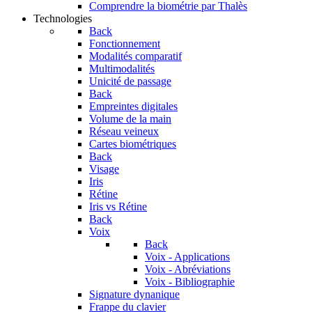
Comprendre la biométrie par Thalès
Technologies
Back
Fonctionnement
Modalités comparatif
Multimodalités
Unicité de passage
Back
Empreintes digitales
Volume de la main
Réseau veineux
Cartes biométriques
Back
Visage
Iris
Rétine
Iris vs Rétine
Back
Voix
Back
Voix - Applications
Voix - Abréviations
Voix - Bibliographie
Signature dynanique
Frappe du clavier