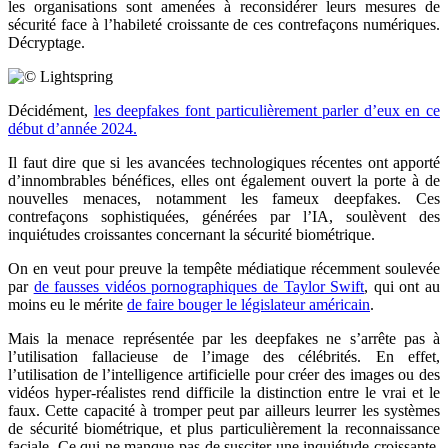
les organisations sont amenées à reconsidérer leurs mesures de
sécurité face à l’habileté croissante de ces contrefaçons numériques.
Décryptage.
Décidément,
les deepfakes font particulièrement parler d’eux en ce
début d’année 2024.
Il faut dire que si les avancées technologiques récentes ont apporté
d’innombrables bénéfices, elles ont également ouvert la porte à de
nouvelles menaces, notamment les fameux deepfakes. Ces
contrefaçons sophistiquées, générées par l’IA, soulèvent des
inquiétudes croissantes concernant la sécurité biométrique.
On en veut pour preuve la tempête médiatique récemment soulevée
par
de fausses vidéos pornographiques de Taylor Swift
, qui ont au
moins eu le mérite
de faire bouger le législateur américain
.
Mais la menace représentée par les deepfakes ne s’arrête pas à
l’utilisation fallacieuse de l’image des célébrités. En effet,
l’utilisation de l’intelligence artificielle pour créer des images ou des
vidéos hyper-réalistes rend difficile la distinction entre le vrai et le
faux. Cette capacité à tromper peut par ailleurs leurrer les systèmes
de sécurité biométrique, et plus particulièrement la reconnaissance
faciale. Ce qui ne manque pas de susciter une inquiétude croissante.