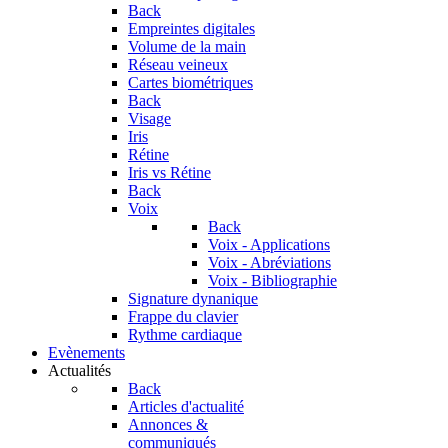
Back
Empreintes digitales
Volume de la main
Réseau veineux
Cartes biométriques
Back
Visage
Iris
Rétine
Iris vs Rétine
Back
Voix
Back
Voix - Applications
Voix - Abréviations
Voix - Bibliographie
Signature dynanique
Frappe du clavier
Rythme cardiaque
Evènements
Actualités
Back
Articles d'actualité
Annonces &
communiqués