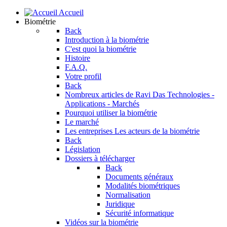
Accueil
Biométrie
Back
Introduction à la biométrie
C'est quoi la biométrie
Histoire
F.A.Q.
Votre profil
Back
Nombreux articles de Ravi Das
Technologies -
Applications - Marchés
Pourquoi utiliser la biométrie
Le marché
Les entreprises
Les acteurs de la biométrie
Back
Législation
Dossiers à télécharger
Back
Documents généraux
Modalités biométriques
Normalisation
Juridique
Sécurité informatique
Vidéos sur la biométrie