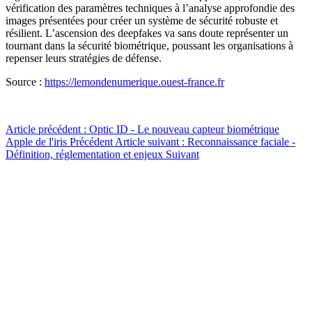
vérification des paramètres techniques à l’analyse approfondie des
images présentées pour créer un système de sécurité robuste et
résilient. L’ascension des deepfakes va sans doute représenter un
tournant dans la sécurité biométrique, poussant les organisations à
repenser leurs stratégies de défense.
Source :
https://lemondenumerique.ouest-france.fr
Article précédent : Optic ID - Le nouveau capteur biométrique
Apple de l'iris
Précédent
Article suivant : Reconnaissance faciale -
Définition, réglementation et enjeux
Suivant