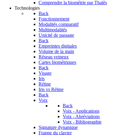
Comprendre la biométrie par Thalès
Technologies
Back
Fonctionnement
Modalités comparatif
Multimodalités
Unicité de passage
Back
Empreintes digitales
Volume de la main
Réseau veineux
Cartes biométriques
Back
Visage
Iris
Rétine
Iris vs Rétine
Back
Voix
Back
Voix - Applications
Voix - Abréviations
Voix - Bibliographie
Signature dynanique
Frappe du clavier