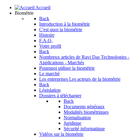
Accueil
Biométrie
Back
Introduction à la biométrie
C'est quoi la biométrie
Histoire
F.A.Q.
Votre profil
Back
Nombreux articles de Ravi Das
Technologies -
Applications - Marchés
Pourquoi utiliser la biométrie
Le marché
Les entreprises
Les acteurs de la biométrie
Back
Législation
Dossiers à télécharger
Back
Documents généraux
Modalités biométriques
Normalisation
Juridique
Sécurité informatique
Vidéos sur la biométrie