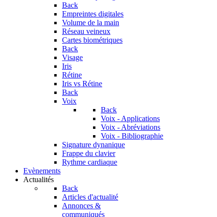
Back
Empreintes digitales
Volume de la main
Réseau veineux
Cartes biométriques
Back
Visage
Iris
Rétine
Iris vs Rétine
Back
Voix
Back
Voix - Applications
Voix - Abréviations
Voix - Bibliographie
Signature dynanique
Frappe du clavier
Rythme cardiaque
Evènements
Actualités
Back
Articles d'actualité
Annonces &
communiqués