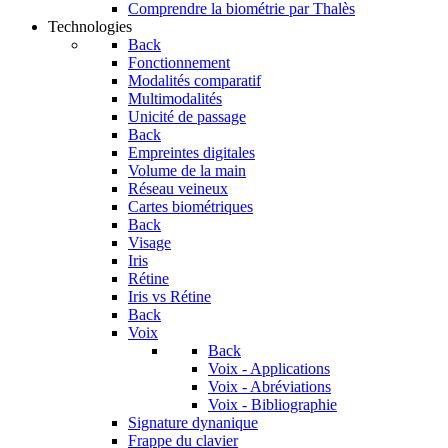
Comprendre la biométrie par Thalès
Technologies
Back
Fonctionnement
Modalités comparatif
Multimodalités
Unicité de passage
Back
Empreintes digitales
Volume de la main
Réseau veineux
Cartes biométriques
Back
Visage
Iris
Rétine
Iris vs Rétine
Back
Voix
Back
Voix - Applications
Voix - Abréviations
Voix - Bibliographie
Signature dynanique
Frappe du clavier